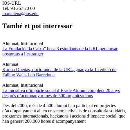
IQS-URL
Tel. 93 267 20 00
marta.tena@iqs.edu
També et pot interessar
Alumnat, Institucional
La Fundació “la Caixa” beca 3 estudiants de la URL per cursar
postgraus a l’estranger
Alumnat
Karina Dueñas, doctoranda de la URL, guanya la 1a edició de
Falling Walls Lab Barcelona
Alumnat, Institucional
La iniciativa d’impacte social d’Esade Alumni compleix 20 anys
després d’acompanyar més de 500 organitzacions
Des del 2006, més de 4.500 alumni han participat en projectes
d’acompanyament al tercer sector, activitats de consultoria solidària,
programes internacionals, hackatons i accions d’impacte social, que
han generat 200.000 hores d’acompanyament