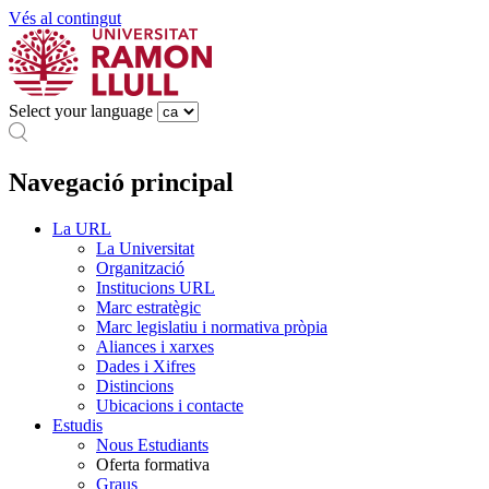
Vés al contingut
Select your language
Navegació principal
La URL
La Universitat
Organització
Institucions URL
Marc estratègic
Marc legislatiu i normativa pròpia
Aliances i xarxes
Dades i Xifres
Distincions
Ubicacions i contacte
Estudis
Nous Estudiants
Oferta formativa
Graus