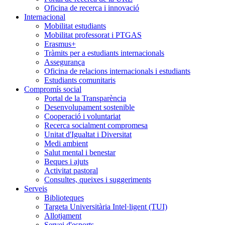
Oficina de recerca i innovació
Internacional
Mobilitat estudiants
Mobilitat professorat i PTGAS
Erasmus+
Tràmits per a estudiants internacionals
Assegurança
Oficina de relacions internacionals i estudiants
Estudiants comunitaris
Compromís social
Portal de la Transparència
Desenvolupament sostenible
Cooperació i voluntariat
Recerca socialment compromesa
Unitat d'Igualtat i Diversitat
Medi ambient
Salut mental i benestar
Beques i ajuts
Activitat pastoral
Consultes, queixes i suggeriments
Serveis
Biblioteques
Targeta Universitària Intel·ligent (TUI)
Allotjament
Servei d'esports