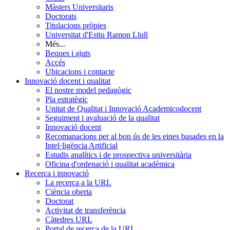
Màsters Universitaris
Doctorats
Titulacions pròpies
Universitat d'Estiu Ramon Llull
Més...
Beques i ajuts
Accés
Ubicacions i contacte
Innovació docent i qualitat
El nostre model pedagògic
Pla estratègic
Unitat de Qualitat i Innovació Academicodocent
Seguiment i avaluació de la qualitat
Innovació docent
Recomanacions per al bon ús de les eines basades en la
Intel·ligència Artificial
Estudis analítics i de prospectiva universitària
Oficina d'ordenació i qualitat acadèmica
Recerca i innovació
La recerca a la URL
Ciència oberta
Doctorat
Activitat de transferència
Càtedres URL
Portal de recerca de la URL