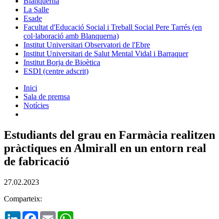
Blanquerna
La Salle
Esade
Facultat d'Educació Social i Treball Social Pere Tarrés (en
col·laboració amb Blanquerna)
Institut Universitari Observatori de l'Ebre
Institut Universitari de Salut Mental Vidal i Barraquer
Institut Borja de Bioètica
ESDI (centre adscrit)
Inici
Sala de premsa
Notícies
Estudiants del grau en Farmàcia realitzen
pràctiques en Almirall en un entorn real
de fabricació
27.02.2023
Comparteix:
LinkedIn
Facebook
Email
WhatsApp