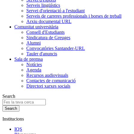
Serveis lingüístics
Servei d'orientació a l'estudiant
Serveis de carreres professionals i borses de treball
Arxiu documental URL
Comunitat universitària
Consell d'Estudiants
Sindicatura de Greuges
Alumni
Convocatòries Santander-URL
Tauler d'anuncis
Sala de premsa
Notícies
Agenda
Recursos audiovisuals
Contactes de comunicació
Directori xarxes socials
Search
Institucions
IQS