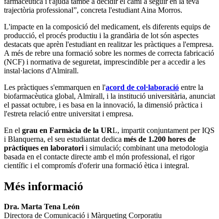
farmacèutica i t'ajuda també a decidir el camí a seguir en la teva
trajectòria professional”, concreta l'estudiant Aina Morros.
L'impacte en la composició del medicament, els diferents equips de
producció, el procés productiu i la grandària de lot són aspectes
destacats que aprèn l'estudiant en realitzar les pràctiques a l'empresa.
A més de rebre una formació sobre les normes de correcta fabricació
(NCF) i normativa de seguretat, imprescindible per a accedir a les
instal·lacions d'Almirall.
Les pràctiques s'emmarquen en l'
acord de col·laboració
entre la
biofarmacèutica global, Almirall, i la institució universitària, anunciat
el passat octubre, i es basa en la innovació, la dimensió pràctica i
l'estreta relació entre universitat i empresa.
En el
grau en Farmàcia de la UR
L, impartit conjuntament per IQS
i Blanquerna, el seu estudiantat dedica
més de 1.200 hores de
pràctiques en laboratori
i simulació; combinant una metodologia
basada en el contacte directe amb el món professional, el rigor
científic i el compromís d'oferir una formació ètica i integral.
Més informació
Dra. Marta Tena León
Directora de Comunicació i Màrqueting Corporatiu