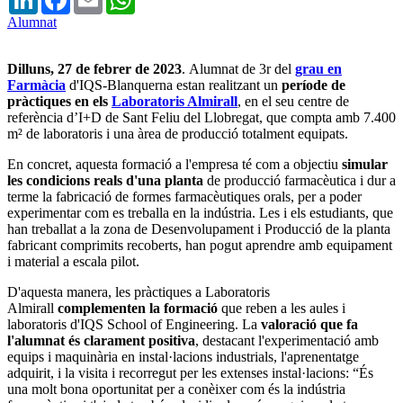
Alumnat
Dilluns, 27 de febrer de 2023
. Alumnat de 3r del
grau en
Farmàcia
d'IQS-Blanquerna estan realitzant un
període de
pràctiques
en els
Laboratoris Almirall
, en el seu centre de
referència d’I+D de Sant Feliu del Llobregat, que compta amb 7.400
m² de laboratoris i una àrea de producció totalment equipats.
En concret, aquesta formació a l'empresa té com a objectiu
simular
les condicions reals d'una planta
de producció farmacèutica i dur a
terme la fabricació de formes farmacèutiques orals, per a poder
experimentar com es treballa en la indústria. Les i els estudiants, que
han treballat a la zona de Desenvolupament i Producció de la planta
fabricant comprimits recoberts, han pogut aprendre amb equipament
i material a escala pilot.
D'aquesta manera, les pràctiques a Laboratoris
Almirall
complementen la formació
que reben a les aules i
laboratoris d'IQS School of Engineering. La
valoració que fa
l'alumnat és clarament positiva
, destacant l'experimentació amb
equips i maquinària en instal·lacions industrials, l'aprenentatge
adquirit, i la visita i recorregut per les extenses instal·lacions: “És
una molt bona oportunitat per a conèixer com és la indústria