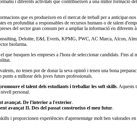
formatiu i diferents activitats que contribueixen a una millor formació d
nsformacions que es produeixen en el mercat de treball per a anticipar-nos
evistes en profunditat a responsables de recursos humans o de talent d'emp
mpreses del sector gran consum per a ampliar la informació en diferents à
 Consulting, Deloitte, E&I, Everis, KPMG, PWC, AC Marca, Alcon, Almi
ector biofarma.
és el que busquen les empreses a l'hora de seleccionar candidats. Fins a
ilitat.
valents, no tenen por de donar la seva opinió i tenen una bona preparaci
ón punts a millorar dels joves futurs professionals.
promoure el talent dels estudiants i treballar les soft skills
. Aquests 
nivell personal.
avançat. De l'interior a l'exterior
.
t avançat II. Des del passat construeixo el meu futur
.
skills i proporcionen experiències d'aprenentatge molt ben valorades en