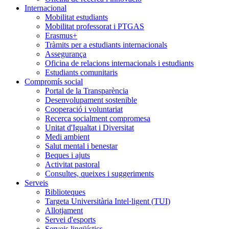
Internacional
Mobilitat estudiants
Mobilitat professorat i PTGAS
Erasmus+
Tràmits per a estudiants internacionals
Assegurança
Oficina de relacions internacionals i estudiants
Estudiants comunitaris
Compromís social
Portal de la Transparència
Desenvolupament sostenible
Cooperació i voluntariat
Recerca socialment compromesa
Unitat d'Igualtat i Diversitat
Medi ambient
Salut mental i benestar
Beques i ajuts
Activitat pastoral
Consultes, queixes i suggeriments
Serveis
Biblioteques
Targeta Universitària Intel·ligent (TUI)
Allotjament
Servei d'esports
Serveis lingüístics