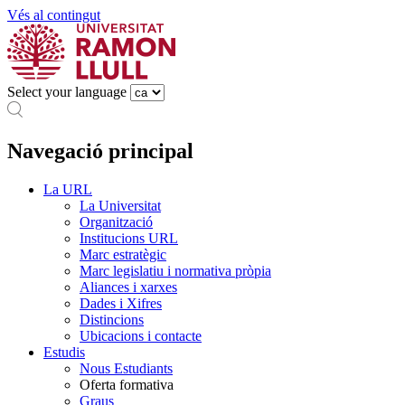
Vés al contingut
Select your language
Navegació principal
La URL
La Universitat
Organització
Institucions URL
Marc estratègic
Marc legislatiu i normativa pròpia
Aliances i xarxes
Dades i Xifres
Distincions
Ubicacions i contacte
Estudis
Nous Estudiants
Oferta formativa
Graus