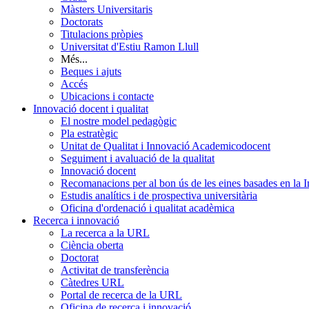
Màsters Universitaris
Doctorats
Titulacions pròpies
Universitat d'Estiu Ramon Llull
Més...
Beques i ajuts
Accés
Ubicacions i contacte
Innovació docent i qualitat
El nostre model pedagògic
Pla estratègic
Unitat de Qualitat i Innovació Academicodocent
Seguiment i avaluació de la qualitat
Innovació docent
Recomanacions per al bon ús de les eines basades en la Int
Estudis analítics i de prospectiva universitària
Oficina d'ordenació i qualitat acadèmica
Recerca i innovació
La recerca a la URL
Ciència oberta
Doctorat
Activitat de transferència
Càtedres URL
Portal de recerca de la URL
Oficina de recerca i innovació