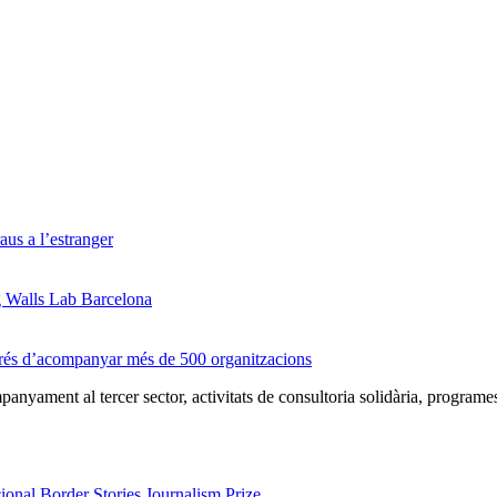
us a l’estranger
g Walls Lab Barcelona
prés d’acompanyar més de 500 organitzacions
nyament al tercer sector, activitats de consultoria solidària, programe
onal Border Stories Journalism Prize