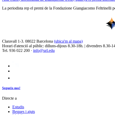
La periodista rep el premi de la Fondazione Giangiacomo Feltrinelli pe
Claravall 1-3. 08022 Barcelona
(ubica'm al mapa)
Horari d'atenció al públic: dilluns-dijous 8.30-18h. | divendres 8.30-1
Tel. 936 022 200 ·
info@url.edu
Segueix-nos!
Directe a
Estudis
Beques i ajuts