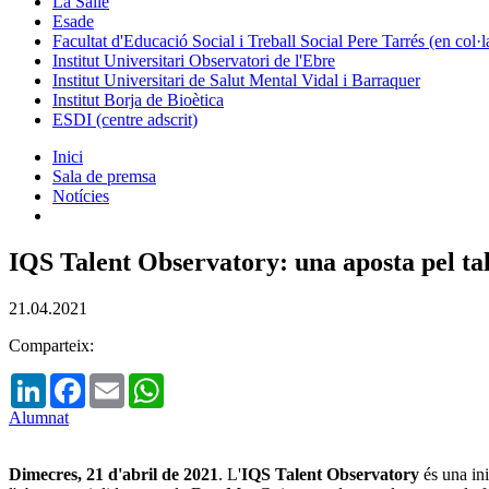
La Salle
Esade
Facultat d'Educació Social i Treball Social Pere Tarrés (en col
Institut Universitari Observatori de l'Ebre
Institut Universitari de Salut Mental Vidal i Barraquer
Institut Borja de Bioètica
ESDI (centre adscrit)
Inici
Sala de premsa
Notícies
IQS Talent Observatory: una aposta pel ta
21.04.2021
Comparteix:
LinkedIn
Facebook
Email
WhatsApp
Alumnat
Dimecres, 21 d'abril de 2021
. L'
IQS Talent Observatory
és una ini