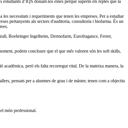
els estudiants d’IQS donant-los eines perquè superin els reptes que la
 a les necessitats i requeriments que tenen les empreses. Per a estudiar
reses pertanyents als sectors d'auditoria, consultoria i biofarma. És un
rees.
rall, Boehringer Ingelheim, Dermofarm, Eurofragance, Ferrer,
l moment, podem concloure que el que més valoren són les soft skills,
ó acadèmica, però els falta recorregut vital. De la mateixa manera, la
tallers, pensats per a alumnes de grau i de màster, tenen com a objectiu
 el món professional.