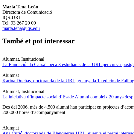
Marta Tena León
Directora de Comunicació
IQS-URL
Tel. 93 267 20 00
marta.tena@iqs.edu
També et pot interessar
Alumnat, Institucional
La Fundació “la Caixa” beca 3 estudiants de la URL per cursar postgra
Alumnat
Karina Dueñas, doctoranda de la URL, guanya la 1a edició de Fallin
Alumnat, Institucional
La iniciativa d’impacte social d’Esade Alumni compleix 20 anys des
Des del 2006, més de 4.500 alumni han participat en projectes d’acompa
200.000 hores d’acompanyament
Alumnat
Ana Ćurić, doctoranda de Blanquerna-URL, guanya el premi internaci