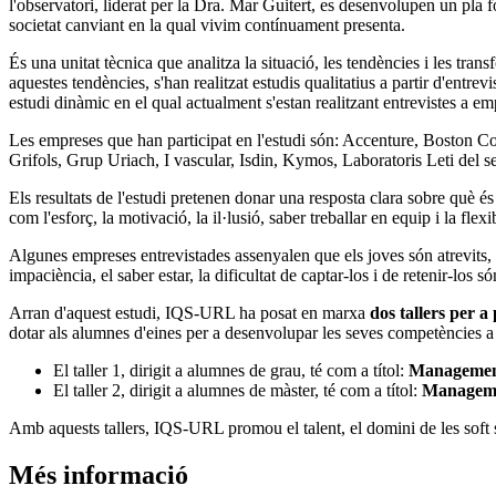
l'observatori, liderat per la Dra. Mar Guitert, es desenvolupen un pla 
societat canviant en la qual vivim contínuament presenta.
És una unitat tècnica que analitza la situació, les tendències i les tra
aquestes tendències, s'han realitzat estudis qualitatius a partir d'entr
estudi dinàmic en el qual actualment s'estan realitzant entrevistes a e
Les empreses que han participat en l'estudi són: Accenture, Boston
Grifols, Grup Uriach, I vascular, Isdin, Kymos, Laboratoris Leti del s
Els resultats de l'estudi pretenen donar una resposta clara sobre què 
com l'esforç, la motivació, la il·lusió, saber treballar en equip i la flexib
Algunes empreses entrevistades assenyalen que els joves són atrevits, 
impaciència, el saber estar, la dificultat de captar-los i de retenir-los s
Arran d'aquest estudi, IQS-URL ha posat en marxa
dos tallers per a 
dotar als alumnes d'eines per a desenvolupar les seves competències a 
El taller 1, dirigit a alumnes de grau, té com a títol:
Management 
El taller 2, dirigit a alumnes de màster, té com a títol:
Managemen
Amb aquests tallers, IQS-URL promou el talent, el domini de les soft 
Més informació