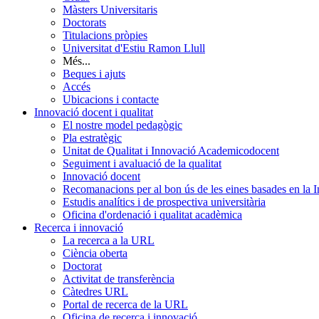
Màsters Universitaris
Doctorats
Titulacions pròpies
Universitat d'Estiu Ramon Llull
Més...
Beques i ajuts
Accés
Ubicacions i contacte
Innovació docent i qualitat
El nostre model pedagògic
Pla estratègic
Unitat de Qualitat i Innovació Academicodocent
Seguiment i avaluació de la qualitat
Innovació docent
Recomanacions per al bon ús de les eines basades en la Int
Estudis analítics i de prospectiva universitària
Oficina d'ordenació i qualitat acadèmica
Recerca i innovació
La recerca a la URL
Ciència oberta
Doctorat
Activitat de transferència
Càtedres URL
Portal de recerca de la URL
Oficina de recerca i innovació