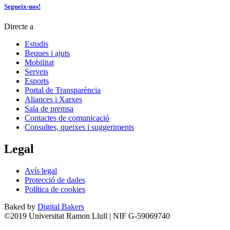
Segueix-nos!
Directe a
Estudis
Beques i ajuts
Mobilitat
Serveis
Esports
Portal de Transparència
Aliances i Xarxes
Sala de premsa
Contactes de comunicació
Consultes, queixes i suggeriments
Legal
Avís legal
Protecció de dades
Política de cookies
Baked by
Digital Bakers
©2019 Universitat Ramon Llull | NIF G-59069740