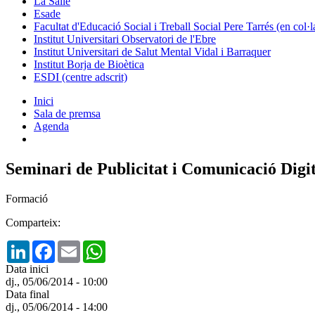
La Salle
Esade
Facultat d'Educació Social i Treball Social Pere Tarrés (en col
Institut Universitari Observatori de l'Ebre
Institut Universitari de Salut Mental Vidal i Barraquer
Institut Borja de Bioètica
ESDI (centre adscrit)
Inici
Sala de premsa
Agenda
Seminari de Publicitat i Comunicació Digi
Formació
Comparteix:
LinkedIn
Facebook
Email
WhatsApp
Data inici
dj., 05/06/2014 - 10:00
Data final
dj., 05/06/2014 - 14:00