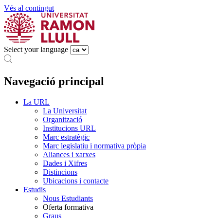
Vés al contingut
Select your language
Navegació principal
La URL
La Universitat
Organització
Institucions URL
Marc estratègic
Marc legislatiu i normativa pròpia
Aliances i xarxes
Dades i Xifres
Distincions
Ubicacions i contacte
Estudis
Nous Estudiants
Oferta formativa
Graus