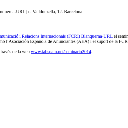
anquerna-URL | c. Valldonzella, 12. Barcelona
omunicació i Relacions Internacionals (FCRI) Blanquerna-URL
el semin
 amb l’Asociación Española de Anunciantes (AEA) i el suport de la F
a través de la web
www.iabspain.net/seminario2014
.