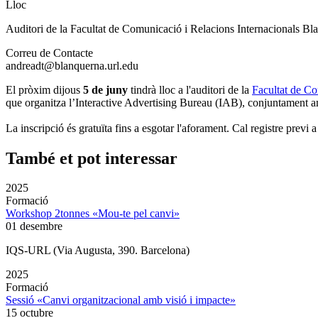
Lloc
Auditori de la Facultat de Comunicació i Relacions Internacionals Bl
Correu de Contacte
andreadt@blanquerna.url.edu
El pròxim dijous
5 de juny
tindrà lloc a l'auditori de la
Facultat de C
que organitza l’Interactive Advertising Bureau (IAB), conjuntament
La inscripció és gratuïta fins a esgotar l'aforament. Cal registre previ 
També et pot interessar
2025
Formació
Workshop 2tonnes «Mou-te pel canvi»
01 desembre
IQS-URL (Via Augusta, 390. Barcelona)
2025
Formació
Sessió «Canvi organitzacional amb visió i impacte»
15 octubre