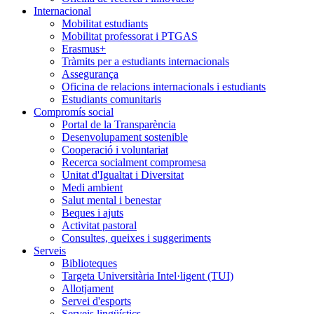
Internacional
Mobilitat estudiants
Mobilitat professorat i PTGAS
Erasmus+
Tràmits per a estudiants internacionals
Assegurança
Oficina de relacions internacionals i estudiants
Estudiants comunitaris
Compromís social
Portal de la Transparència
Desenvolupament sostenible
Cooperació i voluntariat
Recerca socialment compromesa
Unitat d'Igualtat i Diversitat
Medi ambient
Salut mental i benestar
Beques i ajuts
Activitat pastoral
Consultes, queixes i suggeriments
Serveis
Biblioteques
Targeta Universitària Intel·ligent (TUI)
Allotjament
Servei d'esports
Serveis lingüístics