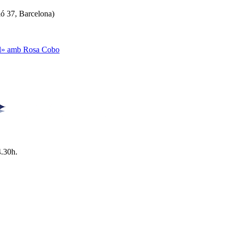
ló 37, Barcelona)
ual» amb Rosa Cobo
4.30h.