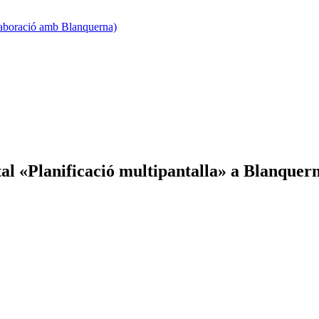
·laboració amb Blanquerna)
tal «Planificació multipantalla» a Blanquer