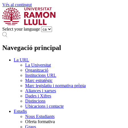
Vés al contingut
Select your language
Navegació principal
La URL
La Universitat
Organització
Institucions URL
Marc estratègic
Marc legislatiu i normativa pròpia
Aliances i xarxes
Dades i Xifres
Distincions
Ubicacions i contacte
Estudis
Nous Estudiants
Oferta formativa
Graus