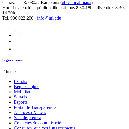
Claravall 1-3. 08022 Barcelona
(ubica'm al mapa)
Horari d'atenció al públic: dilluns-dijous 8.30-18h. | divendres 8.30-
14.30h.
Tel. 936 022 200 ·
info@url.edu
Segueix-nos!
Directe a
Estudis
Beques i ajuts
Mobilitat
Serveis
Esports
Portal de Transparència
Aliances i Xarxes
Sala de premsa
Contactes de comunicació
Consultes, queixes i suggeriments