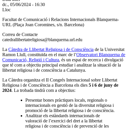
dc., 05/06/2024 - 16:30
Lloc
Facultat de Comunicació i Relacions Internacionals Blanquerna-
URL (Plaça Joan Coromines, s/n. Barcelona)
Correu de Contacte
catedrallibertatreligiosa@blanquerna.url.edu
La
Càtedra de Llibertat Religiosa i de Consciència
de la Universitat
Ramon Llull, constituïda en el marc de l’
Observatori Blanquerna de
Comunicació, Religió i Cultura
, és un espai de recerca i divulgació
que té com a objectiu principal estudiar i analitzar la situació de la
llibertat religiosa i de consciència a Catalunya.
La Càtedra organitza el II Congrés Internacional sobre Llibertat
Religiosa i de Consciència a Barcelona els dies
5 i 6 de juny de
2024
. La trobada tindrà com a objectius:
Presentar bones pràctiques locals, regionals o
internacionals en gestió de la diversitat religiosa i
promoció de la llibertat religiosa i de consciència.
Analitzar els estàndards internacionals de
valoració de l’exercici del dret a la llibertat
religiosa i de consciència i de prevenció de les