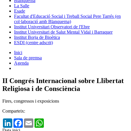
Blanquerna
La Salle
Esade
Facultat d'Educació Social i Treball Social Pere Tarrés (en
col·laboració amb Blanquerna)
Institut Universitari Observatori de l'Ebre
Institut Universitari de Salut Mental Vidal i Barraquer
Institut Borja de Bioètica
ESDI (centre adscrit)
Inici
Sala de premsa
Agenda
II Congrés Internacional sobre Llibertat
Religiosa i de Consciència
Fires, congressos i exposicions
Comparteix:
LinkedIn
Facebook
Email
WhatsApp
Data inici