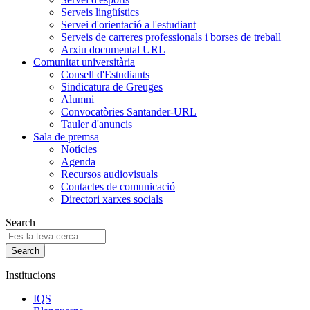
Serveis lingüístics
Servei d'orientació a l'estudiant
Serveis de carreres professionals i borses de treball
Arxiu documental URL
Comunitat universitària
Consell d'Estudiants
Sindicatura de Greuges
Alumni
Convocatòries Santander-URL
Tauler d'anuncis
Sala de premsa
Notícies
Agenda
Recursos audiovisuals
Contactes de comunicació
Directori xarxes socials
Search
Institucions
IQS