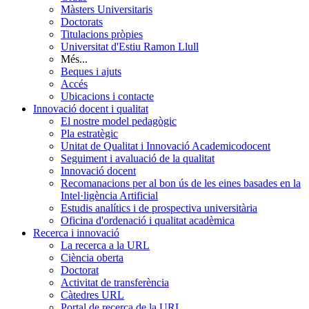
Màsters Universitaris
Doctorats
Titulacions pròpies
Universitat d'Estiu Ramon Llull
Més...
Beques i ajuts
Accés
Ubicacions i contacte
Innovació docent i qualitat
El nostre model pedagògic
Pla estratègic
Unitat de Qualitat i Innovació Academicodocent
Seguiment i avaluació de la qualitat
Innovació docent
Recomanacions per al bon ús de les eines basades en la
Intel·ligència Artificial
Estudis analítics i de prospectiva universitària
Oficina d'ordenació i qualitat acadèmica
Recerca i innovació
La recerca a la URL
Ciència oberta
Doctorat
Activitat de transferència
Càtedres URL
Portal de recerca de la URL