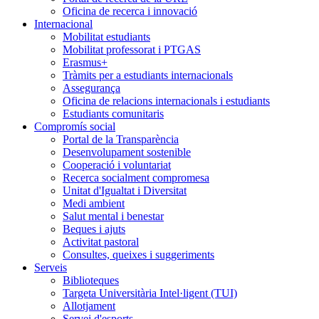
Oficina de recerca i innovació
Internacional
Mobilitat estudiants
Mobilitat professorat i PTGAS
Erasmus+
Tràmits per a estudiants internacionals
Assegurança
Oficina de relacions internacionals i estudiants
Estudiants comunitaris
Compromís social
Portal de la Transparència
Desenvolupament sostenible
Cooperació i voluntariat
Recerca socialment compromesa
Unitat d'Igualtat i Diversitat
Medi ambient
Salut mental i benestar
Beques i ajuts
Activitat pastoral
Consultes, queixes i suggeriments
Serveis
Biblioteques
Targeta Universitària Intel·ligent (TUI)
Allotjament
Servei d'esports