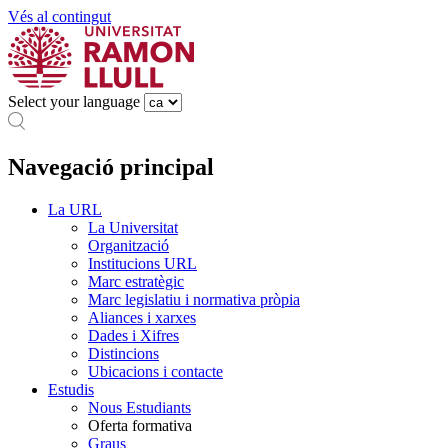
Vés al contingut
Select your language
Navegació principal
La URL
La Universitat
Organització
Institucions URL
Marc estratègic
Marc legislatiu i normativa pròpia
Aliances i xarxes
Dades i Xifres
Distincions
Ubicacions i contacte
Estudis
Nous Estudiants
Oferta formativa
Graus