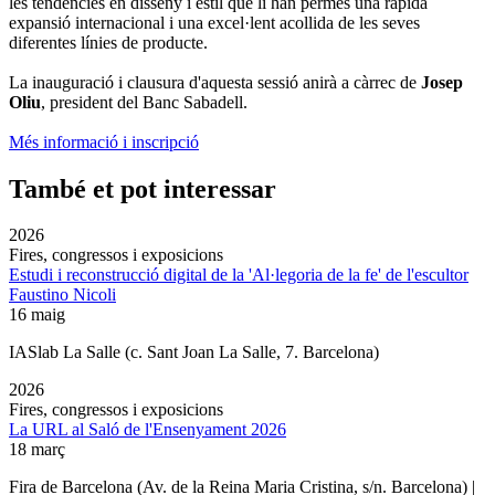
les tendències en disseny i estil que li han permès una ràpida
expansió internacional i una excel·lent acollida de les seves
diferentes línies de producte.
La inauguració i clausura d'aquesta sessió anirà a càrrec de
Josep
Oliu
, president del Banc Sabadell.
Més informació i inscripció
També et pot interessar
2026
Fires, congressos i exposicions
Estudi i reconstrucció digital de la 'Al·legoria de la fe' de l'escultor
Faustino Nicoli
16 maig
IASlab La Salle
(c. Sant Joan La Salle, 7. Barcelona)
2026
Fires, congressos i exposicions
La URL al Saló de l'Ensenyament 2026
18 març
Fira de Barcelona (Av. de la Reina Maria Cristina, s/n. Barcelona) |