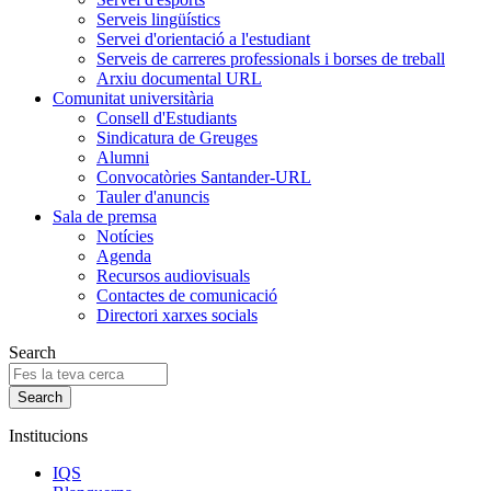
Serveis lingüístics
Servei d'orientació a l'estudiant
Serveis de carreres professionals i borses de treball
Arxiu documental URL
Comunitat universitària
Consell d'Estudiants
Sindicatura de Greuges
Alumni
Convocatòries Santander-URL
Tauler d'anuncis
Sala de premsa
Notícies
Agenda
Recursos audiovisuals
Contactes de comunicació
Directori xarxes socials
Search
Institucions
IQS