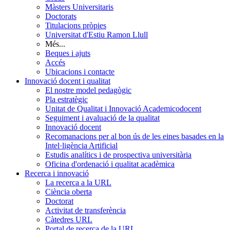
Màsters Universitaris
Doctorats
Titulacions pròpies
Universitat d'Estiu Ramon Llull
Més...
Beques i ajuts
Accés
Ubicacions i contacte
Innovació docent i qualitat
El nostre model pedagògic
Pla estratègic
Unitat de Qualitat i Innovació Academicodocent
Seguiment i avaluació de la qualitat
Innovació docent
Recomanacions per al bon ús de les eines basades en la
Intel·ligència Artificial
Estudis analítics i de prospectiva universitària
Oficina d'ordenació i qualitat acadèmica
Recerca i innovació
La recerca a la URL
Ciència oberta
Doctorat
Activitat de transferència
Càtedres URL
Portal de recerca de la URL