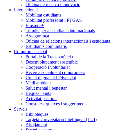
Oficina de recerca i innovació
Internacional
Mobilitat estudiants
Mobilitat professorat i PTGAS
Erasmus+
Tràmits per a estudiants internacionals
Assegurança
Oficina de relacions internacionals i estudiants
Estudiants comunitaris
Compromís social
Portal de la Transparència
Desenvolupament sostenible
Cooperació i voluntariat
Recerca socialment compromesa
Unitat d'Igualtat i Diversitat
Medi ambient
Salut mental i benestar
Beques i ajuts
Activitat pastoral
Consultes, queixes i suggeriments
Serveis
Biblioteques
Targeta Universitària Intel·ligent (TUI)
Allotjament
Servei d'esports