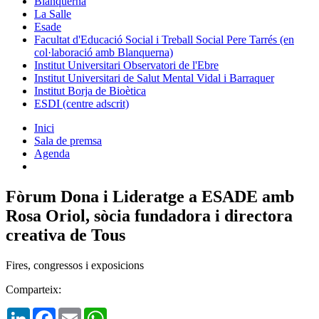
Blanquerna
La Salle
Esade
Facultat d'Educació Social i Treball Social Pere Tarrés (en
col·laboració amb Blanquerna)
Institut Universitari Observatori de l'Ebre
Institut Universitari de Salut Mental Vidal i Barraquer
Institut Borja de Bioètica
ESDI (centre adscrit)
Inici
Sala de premsa
Agenda
Fòrum Dona i Lideratge a ESADE amb
Rosa Oriol, sòcia fundadora i directora
creativa de Tous
Fires, congressos i exposicions
Comparteix:
LinkedIn
Facebook
Email
WhatsApp