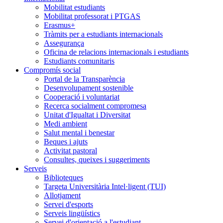
Mobilitat estudiants
Mobilitat professorat i PTGAS
Erasmus+
Tràmits per a estudiants internacionals
Assegurança
Oficina de relacions internacionals i estudiants
Estudiants comunitaris
Compromís social
Portal de la Transparència
Desenvolupament sostenible
Cooperació i voluntariat
Recerca socialment compromesa
Unitat d'Igualtat i Diversitat
Medi ambient
Salut mental i benestar
Beques i ajuts
Activitat pastoral
Consultes, queixes i suggeriments
Serveis
Biblioteques
Targeta Universitària Intel·ligent (TUI)
Allotjament
Servei d'esports
Serveis lingüístics
Servei d'orientació a l'estudiant