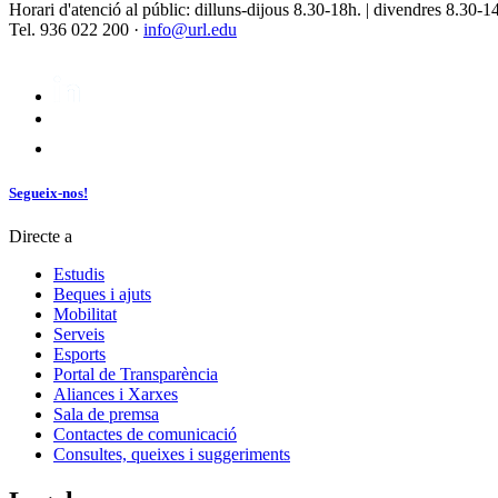
Horari d'atenció al públic: dilluns-dijous 8.30-18h. | divendres 8.30-1
Tel. 936 022 200 ·
info@url.edu
Segueix-nos!
Directe a
Estudis
Beques i ajuts
Mobilitat
Serveis
Esports
Portal de Transparència
Aliances i Xarxes
Sala de premsa
Contactes de comunicació
Consultes, queixes i suggeriments