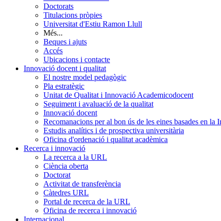
Doctorats
Titulacions pròpies
Universitat d'Estiu Ramon Llull
Més...
Beques i ajuts
Accés
Ubicacions i contacte
Innovació docent i qualitat
El nostre model pedagògic
Pla estratègic
Unitat de Qualitat i Innovació Academicodocent
Seguiment i avaluació de la qualitat
Innovació docent
Recomanacions per al bon ús de les eines basades en la Int
Estudis analítics i de prospectiva universitària
Oficina d'ordenació i qualitat acadèmica
Recerca i innovació
La recerca a la URL
Ciència oberta
Doctorat
Activitat de transferència
Càtedres URL
Portal de recerca de la URL
Oficina de recerca i innovació
Internacional