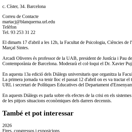
c. Císter, 34. Barcelona
Correu de Contacte
martacj@blanquerna.url.edu
Telèfon
Tel. 93 253 31 22
El dimarts 17 d'abril a les 12h, la Facultat de Psicologia, Ciències de
Marçal Sintes.
Arcadi Oliveres és professor de la UAB, president de Justícia i Pau d
Contemporània de Barcelona. Moderarà el col·loqui el Dr. Xavier Puja
En aquesta 13a edició dels Diàlegs universitaris que organitza la Facu
La primera jornada va tenir lloc el passat 12 d'abril on es va tractar el
URL i secretari de Polítiques Educatives del Departament d'Ensenyamen
En aquests Diàlegs es parla sobre els efectes de la crisi en els sisteme
de les pitjors situacions econòmiques dels darrers decennis.
També et pot interessar
2026
Fires, congressos i exposicions