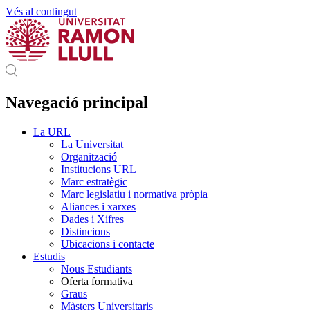
Vés al contingut
Navegació principal
La URL
La Universitat
Organització
Institucions URL
Marc estratègic
Marc legislatiu i normativa pròpia
Aliances i xarxes
Dades i Xifres
Distincions
Ubicacions i contacte
Estudis
Nous Estudiants
Oferta formativa
Graus
Màsters Universitaris