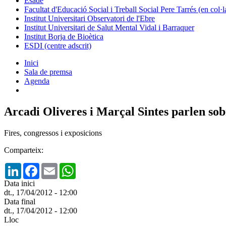
Esade
Facultat d'Educació Social i Treball Social Pere Tarrés (en col
Institut Universitari Observatori de l'Ebre
Institut Universitari de Salut Mental Vidal i Barraquer
Institut Borja de Bioètica
ESDI (centre adscrit)
Inici
Sala de premsa
Agenda
Arcadi Oliveres i Marçal Sintes parlen sob
Fires, congressos i exposicions
Comparteix:
LinkedIn
Facebook
Email
WhatsApp
Data inici
dt., 17/04/2012 - 12:00
Data final
dt., 17/04/2012 - 12:00
Lloc