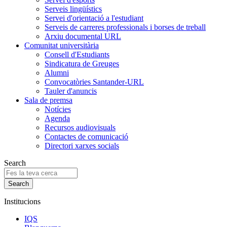
Serveis lingüístics
Servei d'orientació a l'estudiant
Serveis de carreres professionals i borses de treball
Arxiu documental URL
Comunitat universitària
Consell d'Estudiants
Sindicatura de Greuges
Alumni
Convocatòries Santander-URL
Tauler d'anuncis
Sala de premsa
Notícies
Agenda
Recursos audiovisuals
Contactes de comunicació
Directori xarxes socials
Search
Institucions
IQS