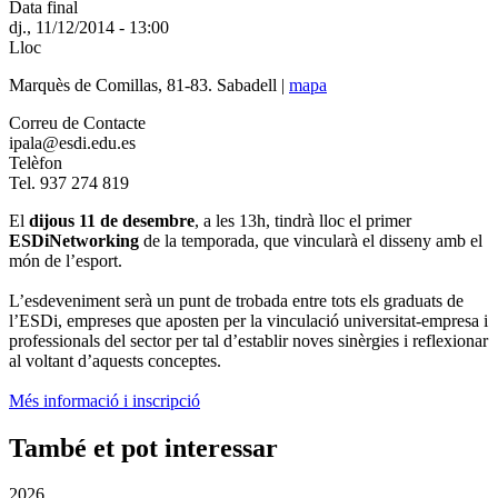
Data final
dj., 11/12/2014 - 13:00
Lloc
Marquès de Comillas, 81-83. Sabadell |
mapa
Correu de Contacte
ipala@esdi.edu.es
Telèfon
Tel. 937 274 819
El
dijous 11 de desembre
, a les 13h, tindrà lloc el primer
ESDiNetworking
de la temporada, que vincularà el disseny amb el
món de l’esport.
L’esdeveniment serà un punt de trobada entre tots els graduats de
l’ESDi, empreses que aposten per la vinculació universitat-empresa i
professionals del sector per tal d’establir noves sinèrgies i reflexionar
al voltant d’aquests conceptes.
Més informació i inscripció
També et pot interessar
2026