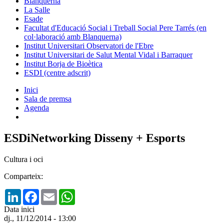
Blanquerna
La Salle
Esade
Facultat d'Educació Social i Treball Social Pere Tarrés (en
col·laboració amb Blanquerna)
Institut Universitari Observatori de l'Ebre
Institut Universitari de Salut Mental Vidal i Barraquer
Institut Borja de Bioètica
ESDI (centre adscrit)
Inici
Sala de premsa
Agenda
ESDiNetworking Disseny + Esports
Cultura i oci
Comparteix:
LinkedIn
Facebook
Email
WhatsApp
Data inici
dj., 11/12/2014 - 13:00