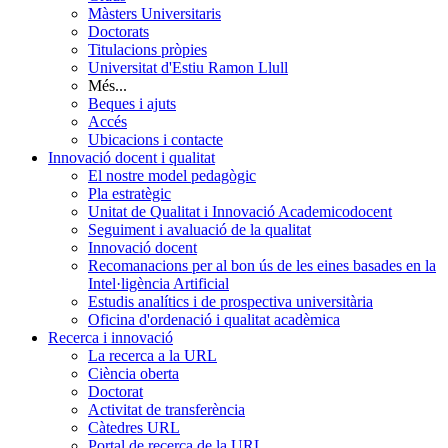
Màsters Universitaris
Doctorats
Titulacions pròpies
Universitat d'Estiu Ramon Llull
Més...
Beques i ajuts
Accés
Ubicacions i contacte
Innovació docent i qualitat
El nostre model pedagògic
Pla estratègic
Unitat de Qualitat i Innovació Academicodocent
Seguiment i avaluació de la qualitat
Innovació docent
Recomanacions per al bon ús de les eines basades en la
Intel·ligència Artificial
Estudis analítics i de prospectiva universitària
Oficina d'ordenació i qualitat acadèmica
Recerca i innovació
La recerca a la URL
Ciència oberta
Doctorat
Activitat de transferència
Càtedres URL
Portal de recerca de la URL