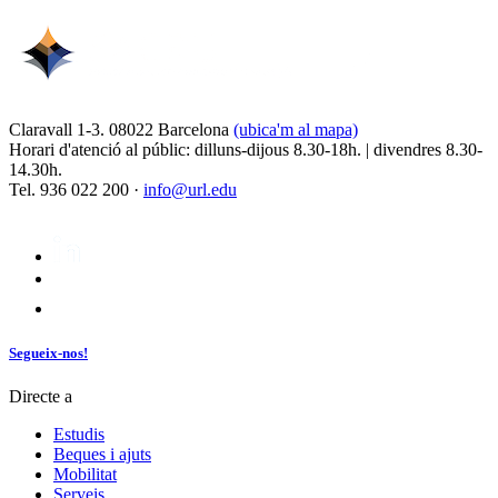
Claravall 1-3. 08022 Barcelona
(ubica'm al mapa)
Horari d'atenció al públic: dilluns-dijous 8.30-18h. | divendres 8.30-
14.30h.
Tel. 936 022 200 ·
info@url.edu
Segueix-nos!
Directe a
Estudis
Beques i ajuts
Mobilitat
Serveis