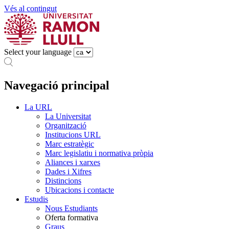
Vés al contingut
Select your language
Navegació principal
La URL
La Universitat
Organització
Institucions URL
Marc estratègic
Marc legislatiu i normativa pròpia
Aliances i xarxes
Dades i Xifres
Distincions
Ubicacions i contacte
Estudis
Nous Estudiants
Oferta formativa
Graus