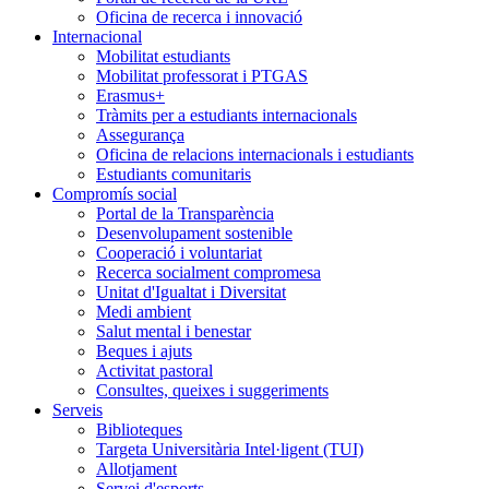
Oficina de recerca i innovació
Internacional
Mobilitat estudiants
Mobilitat professorat i PTGAS
Erasmus+
Tràmits per a estudiants internacionals
Assegurança
Oficina de relacions internacionals i estudiants
Estudiants comunitaris
Compromís social
Portal de la Transparència
Desenvolupament sostenible
Cooperació i voluntariat
Recerca socialment compromesa
Unitat d'Igualtat i Diversitat
Medi ambient
Salut mental i benestar
Beques i ajuts
Activitat pastoral
Consultes, queixes i suggeriments
Serveis
Biblioteques
Targeta Universitària Intel·ligent (TUI)
Allotjament
Servei d'esports