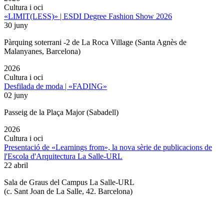
Cultura i oci
«LIMIT(LESS)» | ESDI Degree Fashion Show 2026
30 juny
Pàrquing soterrani -2 de La Roca Village (Santa Agnès de
Malanyanes, Barcelona)
2026
Cultura i oci
Desfilada de moda | «FADING»
02 juny
Passeig de la Plaça Major (Sabadell)
2026
Cultura i oci
Presentació de «Learnings from», la nova sèrie de publicacions de
l'Escola d'Arquitectura La Salle-URL
22 abril
Sala de Graus del Campus La Salle-URL
(
c. Sant Joan de La Salle, 42. Barcelona
)