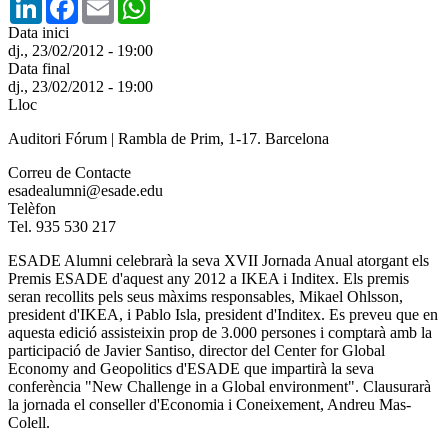
Data inici
dj., 23/02/2012 - 19:00
Data final
dj., 23/02/2012 - 19:00
Lloc
Auditori Fórum | Rambla de Prim, 1-17. Barcelona
Correu de Contacte
esadealumni@esade.edu
Telèfon
Tel. 935 530 217
ESADE Alumni celebrarà la seva XVII Jornada Anual atorgant els
Premis ESADE d'aquest any 2012 a IKEA i Inditex. Els premis
seran recollits pels seus màxims responsables, Mikael Ohlsson,
president d'IKEA, i Pablo Isla, president d'Inditex. Es preveu que en
aquesta edició assisteixin prop de 3.000 persones i comptarà amb la
participació de Javier Santiso, director del Center for Global
Economy and Geopolitics d'ESADE que impartirà la seva
conferència "New Challenge in a Global environment". Clausurarà
la jornada el conseller d'Economia i Coneixement, Andreu Mas-
Colell.