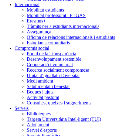
Internacional
Mobilitat estudiants
Mobilitat professorat i PTGAS
Erasmus+
Tràmits per a estudiants internacionals
Assegurança
Oficina de relacions internacionals i estudiants
Estudiants comunitaris
Compromís social
Portal de la Transparència
Desenvolupament sostenible
Cooperació i voluntariat
Recerca socialment compromesa
Unitat d'Igualtat i Diversitat
Medi ambient
Salut mental i benestar
Beques i ajuts
Activitat pastoral
Consultes, queixes i suggeriments
Serveis
Biblioteques
Targeta Universitària Intel·ligent (TUI)
Allotjament
Servei d'esports
Serveis lingüístics