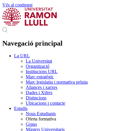
Vés al contingut
Navegació principal
La URL
La Universitat
Organització
Institucions URL
Marc estratègic
Marc legislatiu i normativa pròpia
Aliances i xarxes
Dades i Xifres
Distincions
Ubicacions i contacte
Estudis
Nous Estudiants
Oferta formativa
Graus
Màsters Universitaris