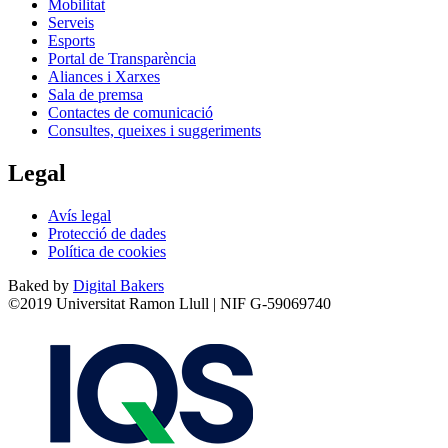
Mobilitat
Serveis
Esports
Portal de Transparència
Aliances i Xarxes
Sala de premsa
Contactes de comunicació
Consultes, queixes i suggeriments
Legal
Avís legal
Protecció de dades
Política de cookies
Baked by
Digital Bakers
©2019 Universitat Ramon Llull | NIF G-59069740