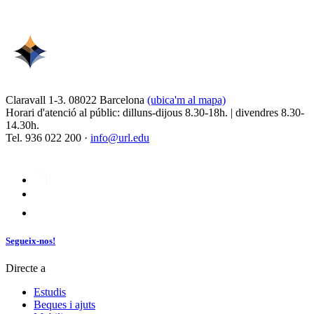
Claravall 1-3. 08022 Barcelona
(ubica'm al mapa)
Horari d'atenció al públic: dilluns-dijous 8.30-18h. | divendres 8.30-
14.30h.
Tel. 936 022 200 ·
info@url.edu
Segueix-nos!
Directe a
Estudis
Beques i ajuts