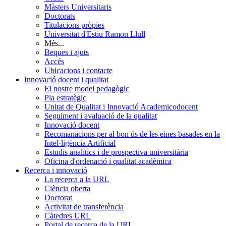
Màsters Universitaris
Doctorats
Titulacions pròpies
Universitat d'Estiu Ramon Llull
Més...
Beques i ajuts
Accés
Ubicacions i contacte
Innovació docent i qualitat
El nostre model pedagògic
Pla estratègic
Unitat de Qualitat i Innovació Academicodocent
Seguiment i avaluació de la qualitat
Innovació docent
Recomanacions per al bon ús de les eines basades en la
Intel·ligència Artificial
Estudis analítics i de prospectiva universitària
Oficina d'ordenació i qualitat acadèmica
Recerca i innovació
La recerca a la URL
Ciència oberta
Doctorat
Activitat de transferència
Càtedres URL
Portal de recerca de la URL