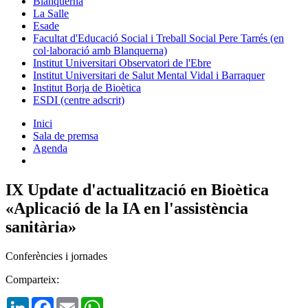
Blanquerna
La Salle
Esade
Facultat d'Educació Social i Treball Social Pere Tarrés (en
col·laboració amb Blanquerna)
Institut Universitari Observatori de l'Ebre
Institut Universitari de Salut Mental Vidal i Barraquer
Institut Borja de Bioètica
ESDI (centre adscrit)
Inici
Sala de premsa
Agenda
IX Update d'actualització en Bioètica
«Aplicació de la IA en l'assistència
sanitària»
Conferències i jornades
Comparteix:
LinkedIn
Facebook
Email
WhatsApp