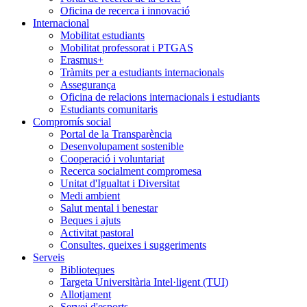
Oficina de recerca i innovació
Internacional
Mobilitat estudiants
Mobilitat professorat i PTGAS
Erasmus+
Tràmits per a estudiants internacionals
Assegurança
Oficina de relacions internacionals i estudiants
Estudiants comunitaris
Compromís social
Portal de la Transparència
Desenvolupament sostenible
Cooperació i voluntariat
Recerca socialment compromesa
Unitat d'Igualtat i Diversitat
Medi ambient
Salut mental i benestar
Beques i ajuts
Activitat pastoral
Consultes, queixes i suggeriments
Serveis
Biblioteques
Targeta Universitària Intel·ligent (TUI)
Allotjament
Servei d'esports