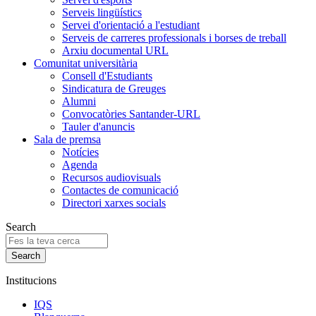
Serveis lingüístics
Servei d'orientació a l'estudiant
Serveis de carreres professionals i borses de treball
Arxiu documental URL
Comunitat universitària
Consell d'Estudiants
Sindicatura de Greuges
Alumni
Convocatòries Santander-URL
Tauler d'anuncis
Sala de premsa
Notícies
Agenda
Recursos audiovisuals
Contactes de comunicació
Directori xarxes socials
Search
Institucions
IQS