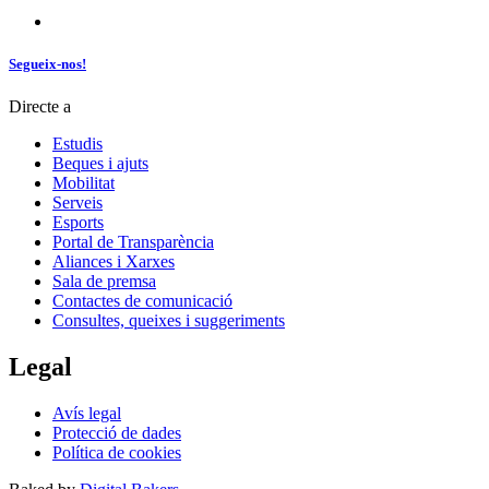
Segueix-nos!
Directe a
Estudis
Beques i ajuts
Mobilitat
Serveis
Esports
Portal de Transparència
Aliances i Xarxes
Sala de premsa
Contactes de comunicació
Consultes, queixes i suggeriments
Legal
Avís legal
Protecció de dades
Política de cookies