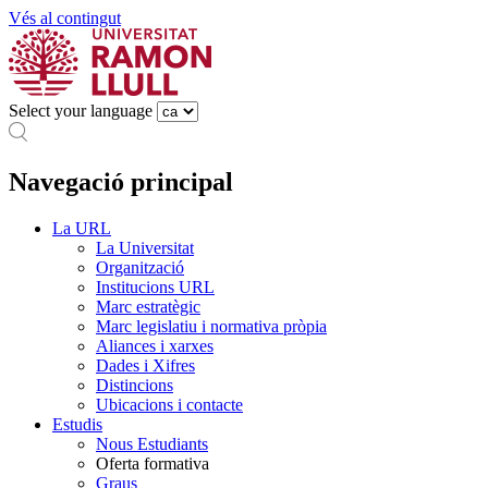
Vés al contingut
Select your language
Navegació principal
La URL
La Universitat
Organització
Institucions URL
Marc estratègic
Marc legislatiu i normativa pròpia
Aliances i xarxes
Dades i Xifres
Distincions
Ubicacions i contacte
Estudis
Nous Estudiants
Oferta formativa
Graus