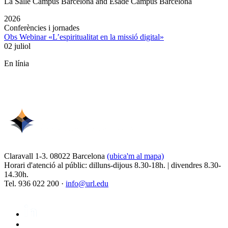
La Salle Campus Barcelona and Esade Campus Barcelona
2026
Conferències i jornades
Obs Webinar «L’espiritualitat en la missió digital»
02 juliol
En línia
Claravall 1-3. 08022 Barcelona
(ubica'm al mapa)
Horari d'atenció al públic: dilluns-dijous 8.30-18h. | divendres 8.30-
14.30h.
Tel. 936 022 200 ·
info@url.edu