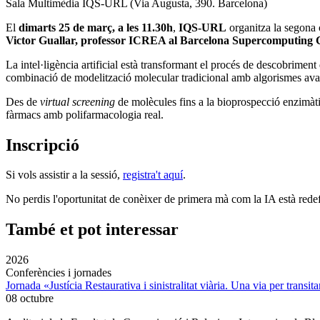
Sala Multimèdia IQS-URL (Via Augusta, 390. Barcelona)
El
dimarts 25 de març, a les 11.30h
,
IQS-URL
organitza la segona 
Victor Guallar, professor ICREA al Barcelona Supercomputing 
La intel·ligència artificial està transformant el procés de descobrim
combinació de modelització molecular tradicional amb algorismes ava
Des de
virtual screening
de molècules fins a la bioprospecció enzimàtic
fàrmacs amb polifarmacologia real.
Inscripció
Si vols assistir a la sessió,
registra't aquí
.
No perdis l'oportunitat de conèixer de primera mà com la IA està redef
També et pot interessar
2026
Conferències i jornades
Jornada «Justícia Restaurativa i sinistralitat viària. Una via per transita
08 octubre