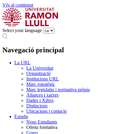
Vés al contingut
Select your language
Navegació principal
La URL
La Universitat
Organització
Institucions URL
Marc estratègic
Marc legislatiu i normativa pròpia
Aliances i xarxes
Dades i Xifres
Distincions
Ubicacions i contacte
Estudis
Nous Estudiants
Oferta formativa
Graus