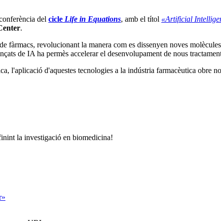
conferència del
cicle
Life in Equations
, amb el títol
«Artificial Intell
Center
.
ent de fàrmacs, revolucionant la manera com es dissenyen noves molècule
nçats de IA ha permès accelerar el desenvolupament de nous tractament
a, l'aplicació d'aquestes tecnologies a la indústria farmacèutica obre no
inint la investigació en biomedicina!
r»