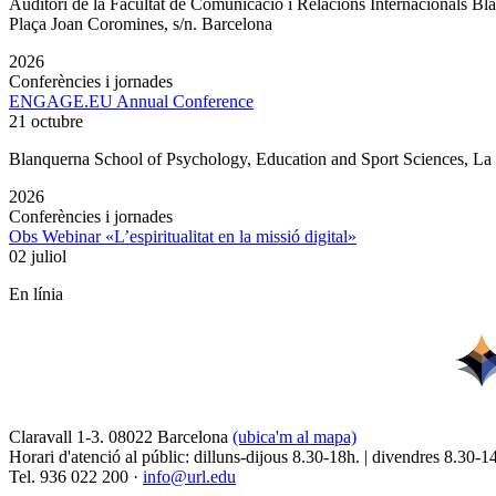
Auditori de la Facultat de Comunicació i Relacions Internacionals 
Plaça Joan Coromines, s/n. Barcelona
2026
Conferències i jornades
ENGAGE.EU Annual Conference
21 octubre
Blanquerna School of Psychology, Education and Sport Sciences, L
2026
Conferències i jornades
Obs Webinar «L’espiritualitat en la missió digital»
02 juliol
En línia
Claravall 1-3. 08022 Barcelona
(ubica'm al mapa)
Horari d'atenció al públic: dilluns-dijous 8.30-18h. | divendres 8.30-1
Tel. 936 022 200 ·
info@url.edu