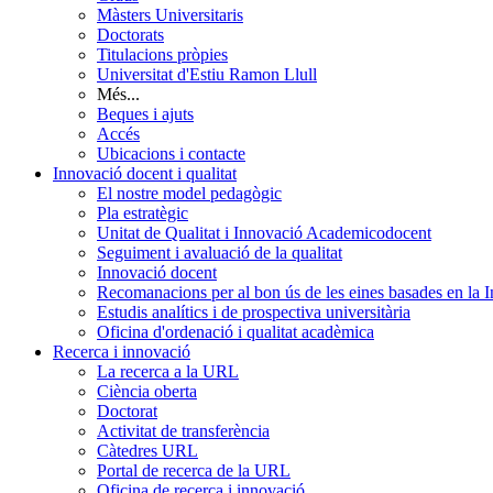
Màsters Universitaris
Doctorats
Titulacions pròpies
Universitat d'Estiu Ramon Llull
Més...
Beques i ajuts
Accés
Ubicacions i contacte
Innovació docent i qualitat
El nostre model pedagògic
Pla estratègic
Unitat de Qualitat i Innovació Academicodocent
Seguiment i avaluació de la qualitat
Innovació docent
Recomanacions per al bon ús de les eines basades en la Int
Estudis analítics i de prospectiva universitària
Oficina d'ordenació i qualitat acadèmica
Recerca i innovació
La recerca a la URL
Ciència oberta
Doctorat
Activitat de transferència
Càtedres URL
Portal de recerca de la URL
Oficina de recerca i innovació