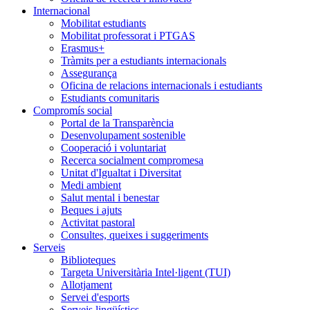
Internacional
Mobilitat estudiants
Mobilitat professorat i PTGAS
Erasmus+
Tràmits per a estudiants internacionals
Assegurança
Oficina de relacions internacionals i estudiants
Estudiants comunitaris
Compromís social
Portal de la Transparència
Desenvolupament sostenible
Cooperació i voluntariat
Recerca socialment compromesa
Unitat d'Igualtat i Diversitat
Medi ambient
Salut mental i benestar
Beques i ajuts
Activitat pastoral
Consultes, queixes i suggeriments
Serveis
Biblioteques
Targeta Universitària Intel·ligent (TUI)
Allotjament
Servei d'esports
Serveis lingüístics