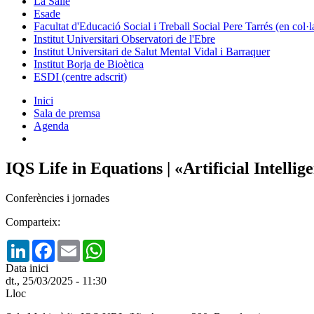
La Salle
Esade
Facultat d'Educació Social i Treball Social Pere Tarrés (en col
Institut Universitari Observatori de l'Ebre
Institut Universitari de Salut Mental Vidal i Barraquer
Institut Borja de Bioètica
ESDI (centre adscrit)
Inici
Sala de premsa
Agenda
IQS Life in Equations | «Artificial Intell
Conferències i jornades
Comparteix:
LinkedIn
Facebook
Email
WhatsApp
Data inici
dt., 25/03/2025 - 11:30
Lloc