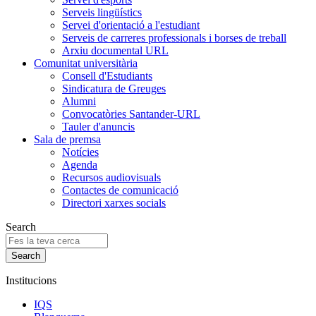
Serveis lingüístics
Servei d'orientació a l'estudiant
Serveis de carreres professionals i borses de treball
Arxiu documental URL
Comunitat universitària
Consell d'Estudiants
Sindicatura de Greuges
Alumni
Convocatòries Santander-URL
Tauler d'anuncis
Sala de premsa
Notícies
Agenda
Recursos audiovisuals
Contactes de comunicació
Directori xarxes socials
Search
Institucions
IQS