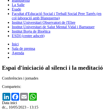
Blanquerna
La Salle
Esade
Facultat d'Educació Social i Treball Social Pere Tarrés (en
col·laboració amb Blanquerna)
Institut Universitari Observatori de l'Ebre
Institut Universitari de Salut Mental Vidal i Barraquer
Institut Borja de Bioètica
ESDI (centre adscrit)
Inici
Sala de premsa
Agenda
Espai d'iniciació al silenci i la meditació
Conferències i jornades
Comparteix:
LinkedIn
Facebook
Email
WhatsApp
Data inici
dc., 10/05/2023 - 13:15