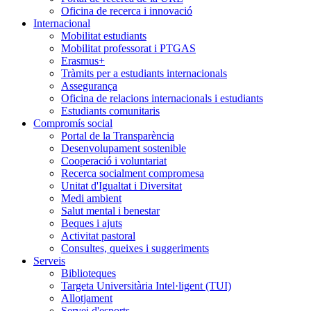
Oficina de recerca i innovació
Internacional
Mobilitat estudiants
Mobilitat professorat i PTGAS
Erasmus+
Tràmits per a estudiants internacionals
Assegurança
Oficina de relacions internacionals i estudiants
Estudiants comunitaris
Compromís social
Portal de la Transparència
Desenvolupament sostenible
Cooperació i voluntariat
Recerca socialment compromesa
Unitat d'Igualtat i Diversitat
Medi ambient
Salut mental i benestar
Beques i ajuts
Activitat pastoral
Consultes, queixes i suggeriments
Serveis
Biblioteques
Targeta Universitària Intel·ligent (TUI)
Allotjament
Servei d'esports