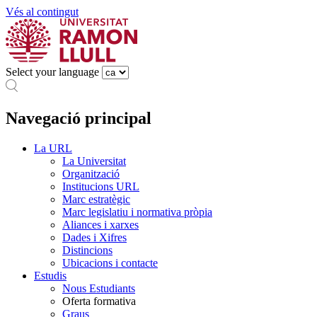
Vés al contingut
Select your language
Navegació principal
La URL
La Universitat
Organització
Institucions URL
Marc estratègic
Marc legislatiu i normativa pròpia
Aliances i xarxes
Dades i Xifres
Distincions
Ubicacions i contacte
Estudis
Nous Estudiants
Oferta formativa
Graus