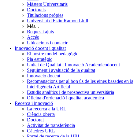
Màsters Universitaris
Doctorats
Titulacions pròpies
Universitat d'Estiu Ramon Llull
Més...
Beques i ajuts
Accés
Ubicacions i contacte
Innovació docent i qualitat
El nostre model pedagògic
Pla estratègic
Unitat de Qualitat i Innovació Academicodocent
Seguiment i avaluació de la qualitat
Innovació docent
Recomanacions per al bon ús de les eines basades en la
Intel·ligència Artificial
Estudis analítics i de prospectiva universitària
Oficina d'ordenació i qualitat acadèmica
Recerca i innovació
La recerca a la URL
Ciència oberta
Doctorat
Activitat de transferència
Càtedres URL
Portal de recerca de la URL