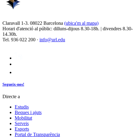
Claravall 1-3. 08022 Barcelona
(ubica'm al mapa)
Horari d'atenció al públic: dilluns-dijous 8.30-18h. | divendres 8.30-
14.30h.
Tel. 936 022 200 ·
info@url.edu
Segueix-nos!
Directe a
Estudis
Beques i ajuts
Mobilitat
Serveis
Esports
Portal de Transparència