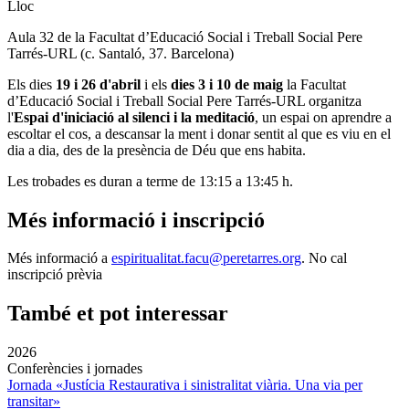
Lloc
Aula 32 de la Facultat d’Educació Social i Treball Social Pere
Tarrés-URL (c. Santaló, 37. Barcelona)
Els dies
19 i 26 d'abril
i els
dies 3 i 10 de maig
la Facultat
d’Educació Social i Treball Social Pere Tarrés-URL organitza
l'
Espai d'iniciació al silenci i la meditació
, un espai on aprendre a
escoltar el cos, a descansar la ment i donar sentit al que es viu en el
dia a dia, des de la presència de Déu que ens habita.
Les trobades es duran a terme
de 13:15 a 13:45 h.
Més informació i inscripció
Més informació a
espiritualitat.facu@peretarres.org
.
No cal
inscripció prèvia
També et pot interessar
2026
Conferències i jornades
Jornada «Justícia Restaurativa i sinistralitat viària. Una via per
transitar»