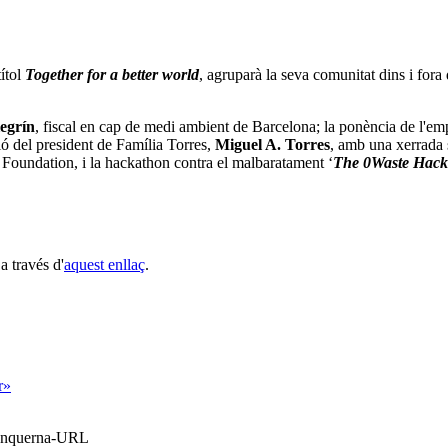
títol
Together for a better world
, agruparà la seva comunitat dins i fora
egrín
, fiscal en cap de medi ambient de Barcelona; la ponència de l'em
ió del president de Família Torres,
Miguel A. Torres
, amb una xerrada s
l Foundation, i la hackathon contra el malbaratament ‘
The 0Waste Hack
a través d'
aquest enllaç
.
r»
Blanquerna-URL