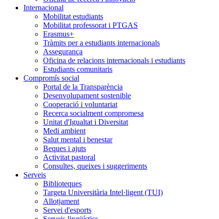
Internacional
Mobilitat estudiants
Mobilitat professorat i PTGAS
Erasmus+
Tràmits per a estudiants internacionals
Assegurança
Oficina de relacions internacionals i estudiants
Estudiants comunitaris
Compromís social
Portal de la Transparència
Desenvolupament sostenible
Cooperació i voluntariat
Recerca socialment compromesa
Unitat d'Igualtat i Diversitat
Medi ambient
Salut mental i benestar
Beques i ajuts
Activitat pastoral
Consultes, queixes i suggeriments
Serveis
Biblioteques
Targeta Universitària Intel·ligent (TUI)
Allotjament
Servei d'esports
Serveis lingüístics