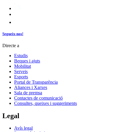
Segueix-nos!
Directe a
Estudis
Beques i ajuts
Mobilitat
Serveis
Esports
Portal de Transparència
Aliances i Xarxes
Sala de premsa
Contactes de comunicació
Consultes, queixes i suggeriments
Legal
Avís legal