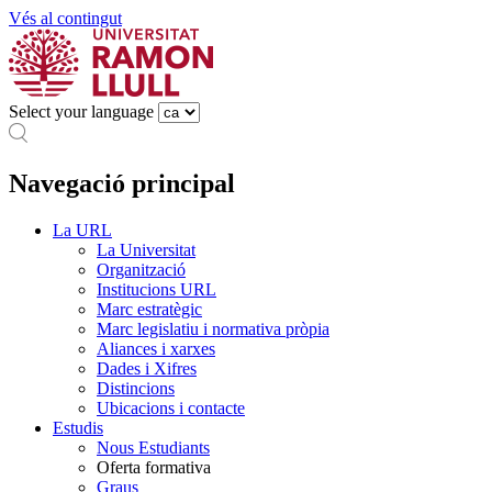
Vés al contingut
Select your language
Navegació principal
La URL
La Universitat
Organització
Institucions URL
Marc estratègic
Marc legislatiu i normativa pròpia
Aliances i xarxes
Dades i Xifres
Distincions
Ubicacions i contacte
Estudis
Nous Estudiants
Oferta formativa
Graus