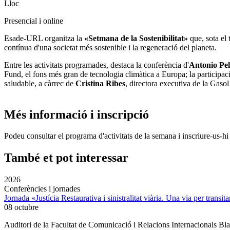
Lloc
Presencial i online
Esade-URL organitza la
«Setmana de la Sostenibilitat»
que, sota el 
contínua d'una societat més sostenible i la regeneració del planeta.
Entre les activitats programades, destaca la conferència d'
Antonio Pel
Fund, el fons més gran de tecnologia climàtica a Europa; la participac
saludable, a càrrec de
Cristina Ribes
, directora executiva de la Gaso
Més informació i inscripció
Podeu consultar el programa d'activitats de la semana i inscriure-us-hi 
També et pot interessar
2026
Conferències i jornades
Jornada «Justícia Restaurativa i sinistralitat viària. Una via per transita
08 octubre
Auditori de la Facultat de Comunicació i Relacions Internacionals 