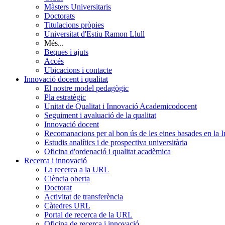
Màsters Universitaris
Doctorats
Titulacions pròpies
Universitat d'Estiu Ramon Llull
Més...
Beques i ajuts
Accés
Ubicacions i contacte
Innovació docent i qualitat
El nostre model pedagògic
Pla estratègic
Unitat de Qualitat i Innovació Academicodocent
Seguiment i avaluació de la qualitat
Innovació docent
Recomanacions per al bon ús de les eines basades en la Int
Estudis analítics i de prospectiva universitària
Oficina d'ordenació i qualitat acadèmica
Recerca i innovació
La recerca a la URL
Ciència oberta
Doctorat
Activitat de transferència
Càtedres URL
Portal de recerca de la URL
Oficina de recerca i innovació