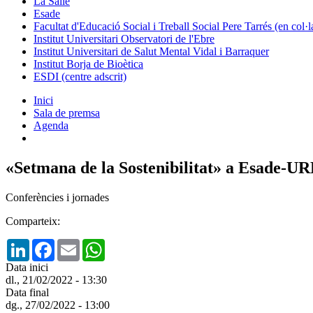
La Salle
Esade
Facultat d'Educació Social i Treball Social Pere Tarrés (en col
Institut Universitari Observatori de l'Ebre
Institut Universitari de Salut Mental Vidal i Barraquer
Institut Borja de Bioètica
ESDI (centre adscrit)
Inici
Sala de premsa
Agenda
«Setmana de la Sostenibilitat» a Esade-U
Conferències i jornades
Comparteix:
LinkedIn
Facebook
Email
WhatsApp
Data inici
dl., 21/02/2022 - 13:30
Data final
dg., 27/02/2022 - 13:00