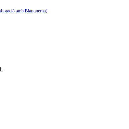
·laboració amb Blanquerna)
RL