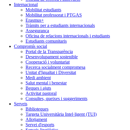
Internacional
Mobilitat estudiants
Mobilitat professorat i PTGAS
Erasmus+
Tràmits per a estudiants internacionals
Assegurança
Oficina de relacions internacionals i estudiants
Estudiants comunitaris
Compromís social
Portal de la Transparència
Desenvolupament sostenible
Cooperació i voluntariat
Recerca socialment compromesa
Unitat d'Igualtat i Diversitat
Medi ambient
Salut mental i benestar
Beques i ajuts
Activitat pastoral
Consultes, queixes i suggeriments
Serveis
Biblioteques
Targeta Universitària Intel·ligent (TUI)
Allotjament
Servei d'esports
Serveis lingüístics