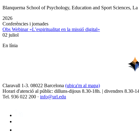
Blanquerna School of Psychology, Education and Sport Sciences, L
2026
Conferències i jornades
Obs Webinar «L’espiritualitat en la missió digital»
02 juliol
En línia
Claravall 1-3. 08022 Barcelona
(ubica'm al mapa)
Horari d'atenció al públic: dilluns-dijous 8.30-18h. | divendres 8.30-1
Tel. 936 022 200 ·
info@url.edu