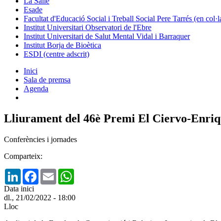
La Salle
Esade
Facultat d'Educació Social i Treball Social Pere Tarrés (en col
Institut Universitari Observatori de l'Ebre
Institut Universitari de Salut Mental Vidal i Barraquer
Institut Borja de Bioètica
ESDI (centre adscrit)
Inici
Sala de premsa
Agenda
Lliurament del 46è Premi El Ciervo-Enriq
Conferències i jornades
Comparteix:
LinkedIn
Facebook
Email
WhatsApp
Data inici
dl., 21/02/2022 - 18:00
Lloc