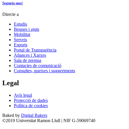
Segueix-nos!
Directe a
Estudis
Beques i ajuts
Mobilitat
Serveis
Esports
Portal de Transparència
Aliances i Xarxes
Sala de premsa
Contactes de comunicació
Consultes, queixes i suggeriments
Legal
Avís legal
Protecció de dades
Política de cookies
Baked by
Digital Bakers
©2019 Universitat Ramon Llull | NIF G-59069740