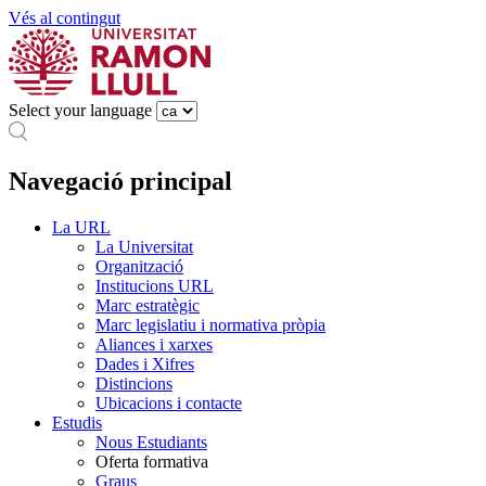
Vés al contingut
Select your language
Navegació principal
La URL
La Universitat
Organització
Institucions URL
Marc estratègic
Marc legislatiu i normativa pròpia
Aliances i xarxes
Dades i Xifres
Distincions
Ubicacions i contacte
Estudis
Nous Estudiants
Oferta formativa
Graus