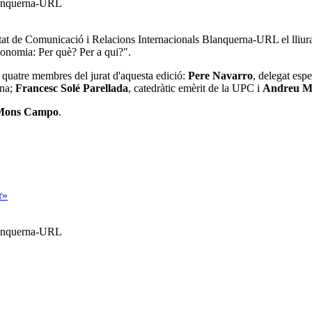
Blanquerna-URL
tat de Comunicació i Relacions Internacionals Blanquerna-URL el
lliu
conomia: Per què? Per a qui?"
.
s quatre membres del jurat d'aquesta edició:
Pere Navarro
, delegat esp
ona;
Francesc Solé Parellada
, catedràtic emèrit de la UPC i
Andreu M
 Mons Campo
.
r»
Blanquerna-URL