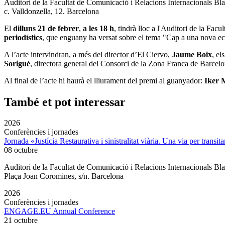
Auditori de la Facultat de Comunicació i Relacions Internacionals 
c. Valldonzella, 12. Barcelona
El
dilluns 21 de febrer
,
a les 18 h
, tindrà lloc a l'Auditori de la
Facul
periodístics
, que enguany ha versat sobre el tema "Cap a una nova e
A l’acte intervindran, a més del director d’El Ciervo,
Jaume Boix
, el
Sorigué
, directora general del Consorci de la Zona Franca de Barcel
Al final de l’acte hi haurà el lliurament del premi al guanyador:
Iker
També et pot interessar
2026
Conferències i jornades
Jornada «Justícia Restaurativa i sinistralitat viària. Una via per transita
08 octubre
Auditori de la Facultat de Comunicació i Relacions Internacionals 
Plaça Joan Coromines, s/n. Barcelona
2026
Conferències i jornades
ENGAGE.EU Annual Conference
21 octubre