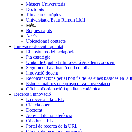
Màsters Universitaris
Doctorats
Titulacions pròpies
Universitat d'Estiu Ramon Llull
Més...
Beques i ajuts
Accés
Ubicacions i contacte
Innovació docent i qualitat
El nostre model pedagògic
Pla estratègic
Unitat de Qualitat i Innovació Academicodocent
Seguiment i avaluació de la qualitat
Innovació docent
Recomanacions per al bon ús de les eines basades en la Int
Estudis analítics i de prospectiva universitària
Oficina d'ordenació i qualitat acadèmica
Recerca i innovació
La recerca a la URL
Ciència oberta
Doctorat
Activitat de transferència
Càtedres URL
Portal de recerca de la URL
Oficina de recerca i innovació