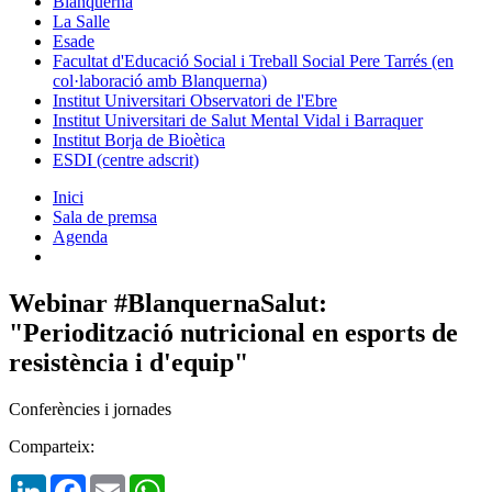
Blanquerna
La Salle
Esade
Facultat d'Educació Social i Treball Social Pere Tarrés (en
col·laboració amb Blanquerna)
Institut Universitari Observatori de l'Ebre
Institut Universitari de Salut Mental Vidal i Barraquer
Institut Borja de Bioètica
ESDI (centre adscrit)
Inici
Sala de premsa
Agenda
Webinar #BlanquernaSalut:
"Periodització nutricional en esports de
resistència i d'equip"
Conferències i jornades
Comparteix:
LinkedIn
Facebook
Email
WhatsApp