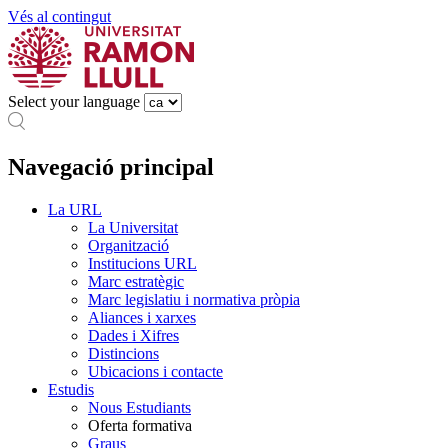
Vés al contingut
Select your language
Navegació principal
La URL
La Universitat
Organització
Institucions URL
Marc estratègic
Marc legislatiu i normativa pròpia
Aliances i xarxes
Dades i Xifres
Distincions
Ubicacions i contacte
Estudis
Nous Estudiants
Oferta formativa
Graus