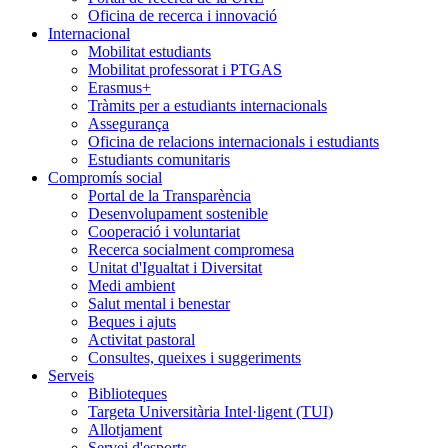
Oficina de recerca i innovació
Internacional
Mobilitat estudiants
Mobilitat professorat i PTGAS
Erasmus+
Tràmits per a estudiants internacionals
Assegurança
Oficina de relacions internacionals i estudiants
Estudiants comunitaris
Compromís social
Portal de la Transparència
Desenvolupament sostenible
Cooperació i voluntariat
Recerca socialment compromesa
Unitat d'Igualtat i Diversitat
Medi ambient
Salut mental i benestar
Beques i ajuts
Activitat pastoral
Consultes, queixes i suggeriments
Serveis
Biblioteques
Targeta Universitària Intel·ligent (TUI)
Allotjament
Servei d'esports