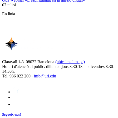
Obs Webinar «L’espiritualitat en la missió digital»
02 juliol
En línia
Claravall 1-3. 08022 Barcelona
(ubica'm al mapa)
Horari d'atenció al públic: dilluns-dijous 8.30-18h. | divendres 8.30-
14.30h.
Tel. 936 022 200 ·
info@url.edu
Segueix-nos!