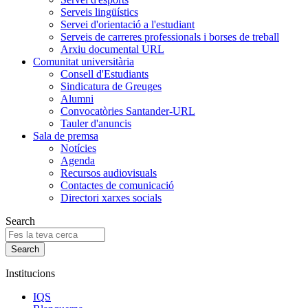
Serveis lingüístics
Servei d'orientació a l'estudiant
Serveis de carreres professionals i borses de treball
Arxiu documental URL
Comunitat universitària
Consell d'Estudiants
Sindicatura de Greuges
Alumni
Convocatòries Santander-URL
Tauler d'anuncis
Sala de premsa
Notícies
Agenda
Recursos audiovisuals
Contactes de comunicació
Directori xarxes socials
Search
Institucions
IQS