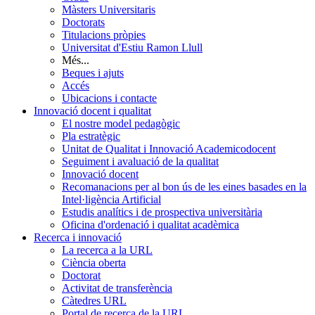
Màsters Universitaris
Doctorats
Titulacions pròpies
Universitat d'Estiu Ramon Llull
Més...
Beques i ajuts
Accés
Ubicacions i contacte
Innovació docent i qualitat
El nostre model pedagògic
Pla estratègic
Unitat de Qualitat i Innovació Academicodocent
Seguiment i avaluació de la qualitat
Innovació docent
Recomanacions per al bon ús de les eines basades en la
Intel·ligència Artificial
Estudis analítics i de prospectiva universitària
Oficina d'ordenació i qualitat acadèmica
Recerca i innovació
La recerca a la URL
Ciència oberta
Doctorat
Activitat de transferència
Càtedres URL
Portal de recerca de la URL