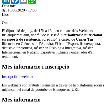
Data inici
dj., 18/06/2020 - 17:00
Lloc
Online
El dijous 18 de juny, de 17h a 18h, en el marc dels Webinars
#BlanquernaSalut, tindrà lloc la sessió
"Periodització nutricional
en esports de resistència i d'equip"
a càrrec de
Carles Tur
,
llicenciat en Ciències de l'Activitat Física i l'Esport, fisioterapeuta,
dietista-nutricionista, màster en Fisiologia Integrativa, màster
Internacional en Nutrició Esportiva i Clínica i entrenador d'alt
rendiment.
Més informació i inscripció
Inscripció al webinar
Els webinars són gratuïts i s'emeten a través de la plataforma zoom i
mitjançant el canal de youtube de Blanquerna-URL.
Més informació