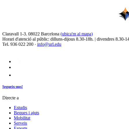
Claravall 1-3. 08022 Barcelona
(ubica'm al mapa)
Horari d'atenció al públic: dilluns-dijous 8.30-18h. | divendres 8.30-1
Tel. 936 022 200 ·
info@url.edu
Segueix-nos!
Directe a
Estudis
Beques i ajuts
Mobilitat
Serveis
Esports