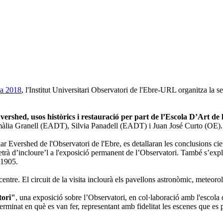
ia 2018
, l'Institut Universitari Observatori de l'Ebre-URL organitza la s
Evershed, usos històrics i restauració per part de l’Escola D’Art de
màlia Granell (EADT), Silvia Panadell (EADT) i Juan José Curto (OE).
r Evershed de l'Observatori de l'Ebre, es detallaran les conclusions ci
etrà d’incloure’l a l'exposició permanent de l’Observatori. També s’expli
 1905.
 centre. El circuit de la visita inclourà els pavellons astronòmic, meteorol
tori"
, una exposició sobre l’Observatori, en col·laboració amb l'escola
erminat en què es van fer, representant amb fidelitat les escenes que es p