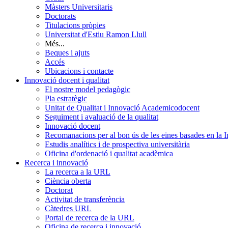
Màsters Universitaris
Doctorats
Titulacions pròpies
Universitat d'Estiu Ramon Llull
Més...
Beques i ajuts
Accés
Ubicacions i contacte
Innovació docent i qualitat
El nostre model pedagògic
Pla estratègic
Unitat de Qualitat i Innovació Academicodocent
Seguiment i avaluació de la qualitat
Innovació docent
Recomanacions per al bon ús de les eines basades en la Int
Estudis analítics i de prospectiva universitària
Oficina d'ordenació i qualitat acadèmica
Recerca i innovació
La recerca a la URL
Ciència oberta
Doctorat
Activitat de transferència
Càtedres URL
Portal de recerca de la URL
Oficina de recerca i innovació