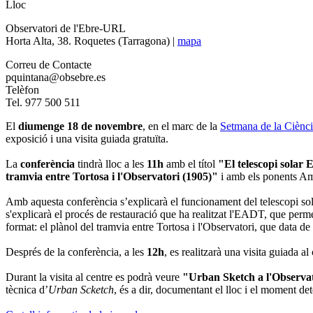
Lloc
Observatori de l'Ebre-URL
Horta Alta, 38. Roquetes (Tarragona) |
mapa
Correu de Contacte
pquintana@obsebre.es
Telèfon
Tel. 977 500 511
El
diumenge 18 de novembre
, en el marc de la
Setmana de la Ciènc
exposició i una visita guiada gratuïta.
La
conferència
tindrà lloc a les
11h
amb el títol
"El telescopi solar 
tramvia entre Tortosa i l'Observatori (1905)"
i amb els ponents A
Amb aquesta conferència s’explicarà el funcionament del telescopi sola
s'explicarà el procés de restauració que ha realitzat l'EADT, que perm
format: el plànol del tramvia entre Tortosa i l'Observatori, que data de
Després de la conferència, a les
12h
, es realitzarà una visita guiada al
Durant la visita al centre es podrà veure
"Urban Sketch a l'Observa
tècnica d’
Urban Scketch
, és a dir, documentant el lloc i el moment det