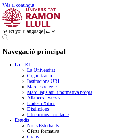
Vés al contingut
Select your language
Navegació principal
La URL
La Universitat
Organització
Institucions URL
Marc estratègic
Marc legislatiu i normativa pròpia
Aliances i xarxes
Dades i Xifres
Distincions
Ubicacions i contacte
Estudis
Nous Estudiants
Oferta formativa
Graus