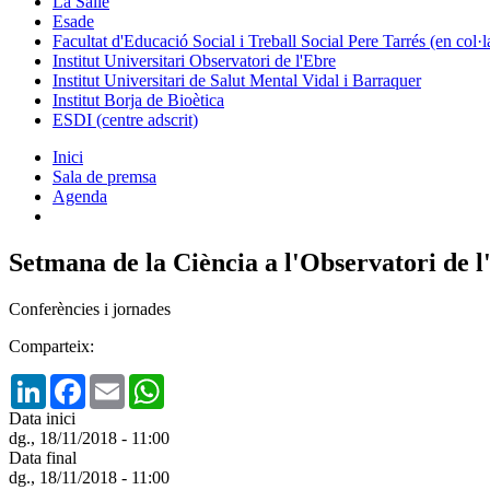
La Salle
Esade
Facultat d'Educació Social i Treball Social Pere Tarrés (en col
Institut Universitari Observatori de l'Ebre
Institut Universitari de Salut Mental Vidal i Barraquer
Institut Borja de Bioètica
ESDI (centre adscrit)
Inici
Sala de premsa
Agenda
Setmana de la Ciència a l'Observatori de
Conferències i jornades
Comparteix:
LinkedIn
Facebook
Email
WhatsApp
Data inici
dg., 18/11/2018 - 11:00
Data final
dg., 18/11/2018 - 11:00