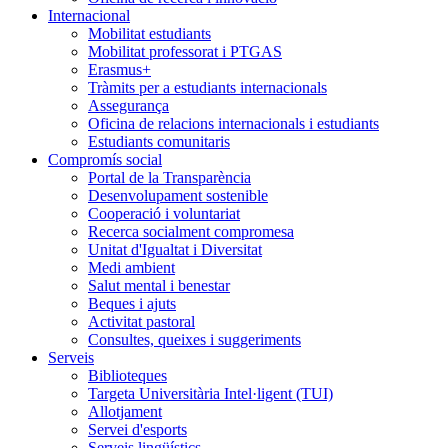
Internacional
Mobilitat estudiants
Mobilitat professorat i PTGAS
Erasmus+
Tràmits per a estudiants internacionals
Assegurança
Oficina de relacions internacionals i estudiants
Estudiants comunitaris
Compromís social
Portal de la Transparència
Desenvolupament sostenible
Cooperació i voluntariat
Recerca socialment compromesa
Unitat d'Igualtat i Diversitat
Medi ambient
Salut mental i benestar
Beques i ajuts
Activitat pastoral
Consultes, queixes i suggeriments
Serveis
Biblioteques
Targeta Universitària Intel·ligent (TUI)
Allotjament
Servei d'esports
Serveis lingüístics