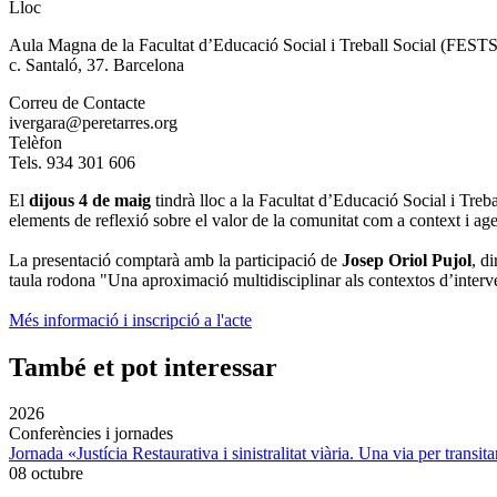
Lloc
Aula Magna de la Facultat d’Educació Social i Treball Social (FEST
c. Santaló, 37. Barcelona
Correu de Contacte
ivergara@peretarres.org
Telèfon
Tels. 934 301 606
El
dijous 4 de maig
tindrà lloc a la Facultat d’Educació Social i Tre
elements de reflexió sobre el valor de la comunitat com a context i age
La presentació comptarà amb la participació de
Josep Oriol Pujol
, d
taula rodona "Una aproximació multidisciplinar als contextos d’interve
Més informació i inscripció a l'acte
També et pot interessar
2026
Conferències i jornades
Jornada «Justícia Restaurativa i sinistralitat viària. Una via per transita
08 octubre