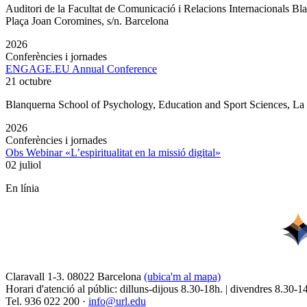
Auditori de la Facultat de Comunicació i Relacions Internacionals 
Plaça Joan Coromines, s/n. Barcelona
2026
Conferències i jornades
ENGAGE.EU Annual Conference
21 octubre
Blanquerna School of Psychology, Education and Sport Sciences, L
2026
Conferències i jornades
Obs Webinar «L’espiritualitat en la missió digital»
02 juliol
En línia
Claravall 1-3. 08022 Barcelona
(ubica'm al mapa)
Horari d'atenció al públic: dilluns-dijous 8.30-18h. | divendres 8.30-1
Tel. 936 022 200 ·
info@url.edu