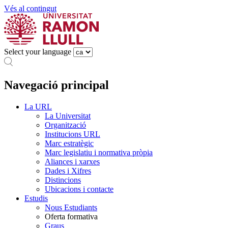
Vés al contingut
Select your language
Navegació principal
La URL
La Universitat
Organització
Institucions URL
Marc estratègic
Marc legislatiu i normativa pròpia
Aliances i xarxes
Dades i Xifres
Distincions
Ubicacions i contacte
Estudis
Nous Estudiants
Oferta formativa
Graus