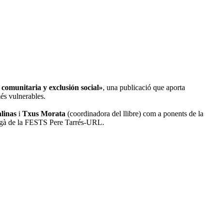
l comunitaria y exclusión social»
, una publicació que aporta
més vulnerables.
alinas
i
Txus Morata
(coordinadora del llibre) com a ponents de la
egà de la FESTS Pere Tarrés-URL.