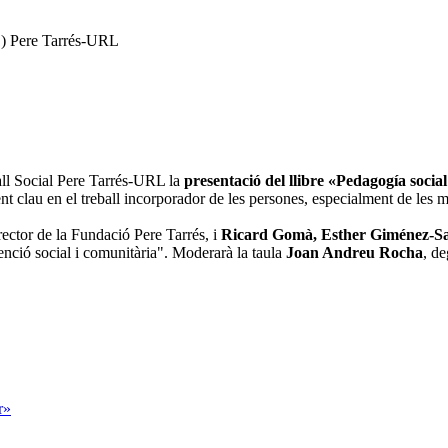
S) Pere Tarrés-URL
ball Social Pere Tarrés-URL la
presentació del llibre «Pedagogía socia
nt clau en el treball incorporador de les persones, especialment de les 
irector de la Fundació Pere Tarrés, i
Ricard Gomà, Esther Giménez-S
nció social i comunitària". Moderarà la taula
Joan Andreu Rocha
, d
r»