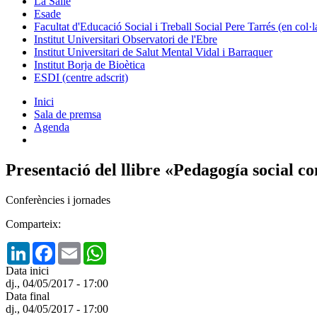
La Salle
Esade
Facultat d'Educació Social i Treball Social Pere Tarrés (en col
Institut Universitari Observatori de l'Ebre
Institut Universitari de Salut Mental Vidal i Barraquer
Institut Borja de Bioètica
ESDI (centre adscrit)
Inici
Sala de premsa
Agenda
Presentació del llibre «Pedagogía social co
Conferències i jornades
Comparteix:
LinkedIn
Facebook
Email
WhatsApp
Data inici
dj., 04/05/2017 - 17:00
Data final
dj., 04/05/2017 - 17:00