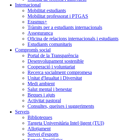
Internacional
Mobilitat estudiants
Mobilitat professorat i PTGAS
Erasmus+
Tràmits per a estudiants internacionals
Assegurança
Oficina de relacions internacionals i estudiants
Estudiants comunitaris
Compromís social
Portal de la Transparència
Desenvolupament sostenible
Cooperació i voluntariat
Recerca socialment compromesa
Unitat d'Igualtat i Diversitat
Medi ambient
Salut mental i benestar
Beques i ajuts
Activitat pastoral
Consultes, queixes i suggeriments
Serveis
Biblioteques
Targeta Universitària Intel·ligent (TUI)
Allotjament
Servei d'esports
Serveis lingüístics