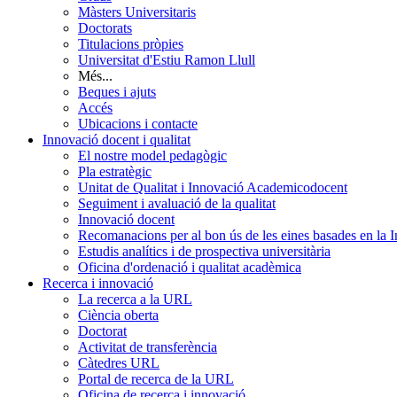
Màsters Universitaris
Doctorats
Titulacions pròpies
Universitat d'Estiu Ramon Llull
Més...
Beques i ajuts
Accés
Ubicacions i contacte
Innovació docent i qualitat
El nostre model pedagògic
Pla estratègic
Unitat de Qualitat i Innovació Academicodocent
Seguiment i avaluació de la qualitat
Innovació docent
Recomanacions per al bon ús de les eines basades en la Int
Estudis analítics i de prospectiva universitària
Oficina d'ordenació i qualitat acadèmica
Recerca i innovació
La recerca a la URL
Ciència oberta
Doctorat
Activitat de transferència
Càtedres URL
Portal de recerca de la URL
Oficina de recerca i innovació