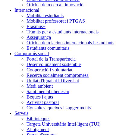
Oficina de recerca i innovació
Internacional
Mobilitat estudiants
Mobilitat professorat i PTGAS
Erasmus+
Tràmits per a estudiants internacionals
Assegurança
Oficina de relacions internacionals i estudiants
Estudiants comunitaris
Compromís social
Portal de la Transparència
Desenvolupament sostenible
Cooperació i voluntariat
Recerca socialment compromesa
Unitat d'Igualtat i Diversitat
Medi ambient
Salut mental i benestar
Beques i ajuts
Activitat pastoral
Consultes, queixes i suggeriments
Serveis
Biblioteques
Targeta Universitària Intel·ligent (TUI)
Allotjament
Servei d'esports