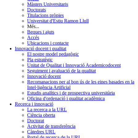
Màsters Universitaris
Doctorats
Titulacions pròpies
Universitat d'Estiu Ramon Llull
Més...
Beques i ajuts
Accés
Ubicacions i contacte
Innovació docent i qualitat
El nostre model pedagògic
Pla estratègic
Unitat de Qualitat i Innovació Academicodocent
Seguiment i avaluació de la qualitat
Innovació docent
Recomanacions per al bon ús de les eines basades en la
Intel·ligència Artificial
Estudis analítics i de prospectiva universitària
Oficina d'ordenació i qualitat acadèmica
Recerca i innovació
La recerca a la URL
Ciència oberta
Doctorat
Activitat de transferència
Càtedres URL
Portal de recerca de la URL