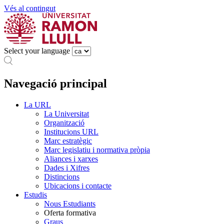
Vés al contingut
Select your language
Navegació principal
La URL
La Universitat
Organització
Institucions URL
Marc estratègic
Marc legislatiu i normativa pròpia
Aliances i xarxes
Dades i Xifres
Distincions
Ubicacions i contacte
Estudis
Nous Estudiants
Oferta formativa
Graus