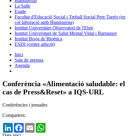
Blanquerna
La Salle
Esade
Facultat d'Educació Social i Treball Social Pere Tarrés (en
col·laboració amb Blanquerna)
Institut Universitari Observatori de l'Ebre
Institut Universitari de Salut Mental Vidal i Barraquer
Institut Borja de Bioètica
ESDI (centre adscrit)
Inici
Sala de premsa
Agenda
Conferència «Alimentació saludable: el
cas de Press&Reset» a IQS-URL
Conferències i jornades
Comparteix:
LinkedIn
Facebook
Email
WhatsApp
Data inici