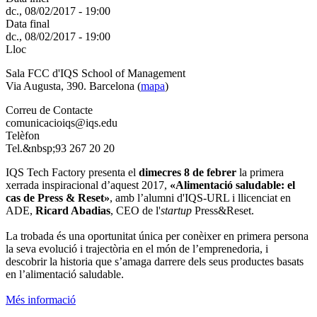
dc., 08/02/2017 - 19:00
Data final
dc., 08/02/2017 - 19:00
Lloc
Sala FCC d'IQS School of Management
Via Augusta, 390. Barcelona (
mapa
)
Correu de Contacte
comunicacioiqs@iqs.edu
Telèfon
Tel.&nbsp;93 267 20 20
IQS Tech Factory presenta el
dimecres 8 de febrer
la primera
xerrada inspiracional d’aquest 2017,
«Alimentació saludable: el
cas de Press & Reset»
, amb l’alumni d'IQS-URL i llicenciat en
ADE,
Ricard Abadias
, CEO de l'
startup
Press&Reset.
La trobada és una oportunitat única per conèixer en primera persona
la seva evolució i trajectòria en el món de l’emprenedoria, i
descobrir la historia que s’amaga darrere dels seus productes basats
en l’alimentació saludable.
Més informació