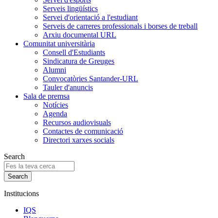
Serveis lingüístics
Servei d'orientació a l'estudiant
Serveis de carreres professionals i borses de treball
Arxiu documental URL
Comunitat universitària
Consell d'Estudiants
Sindicatura de Greuges
Alumni
Convocatòries Santander-URL
Tauler d'anuncis
Sala de premsa
Notícies
Agenda
Recursos audiovisuals
Contactes de comunicació
Directori xarxes socials
Search
Institucions
IQS