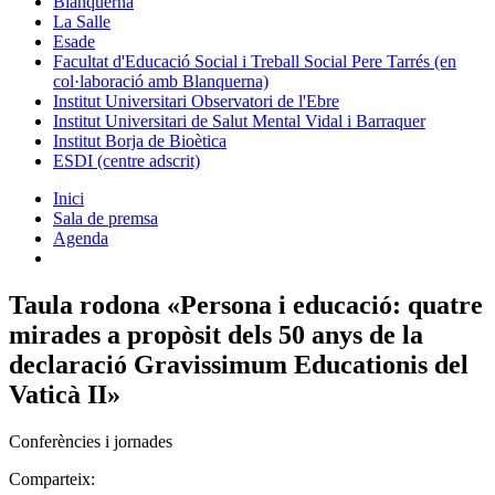
Blanquerna
La Salle
Esade
Facultat d'Educació Social i Treball Social Pere Tarrés (en
col·laboració amb Blanquerna)
Institut Universitari Observatori de l'Ebre
Institut Universitari de Salut Mental Vidal i Barraquer
Institut Borja de Bioètica
ESDI (centre adscrit)
Inici
Sala de premsa
Agenda
Taula rodona «Persona i educació: quatre
mirades a propòsit dels 50 anys de la
declaració Gravissimum Educationis del
Vaticà II»
Conferències i jornades
Comparteix: