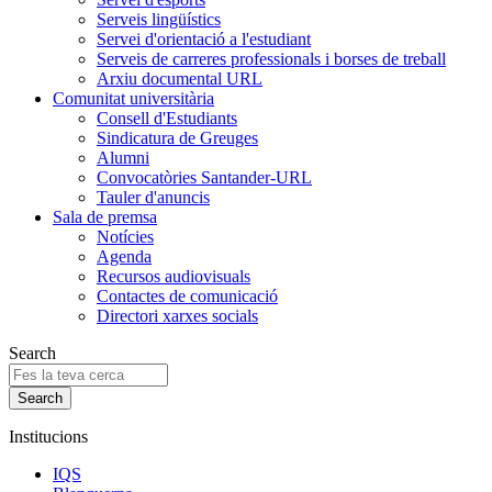
Serveis lingüístics
Servei d'orientació a l'estudiant
Serveis de carreres professionals i borses de treball
Arxiu documental URL
Comunitat universitària
Consell d'Estudiants
Sindicatura de Greuges
Alumni
Convocatòries Santander-URL
Tauler d'anuncis
Sala de premsa
Notícies
Agenda
Recursos audiovisuals
Contactes de comunicació
Directori xarxes socials
Search
Institucions
IQS