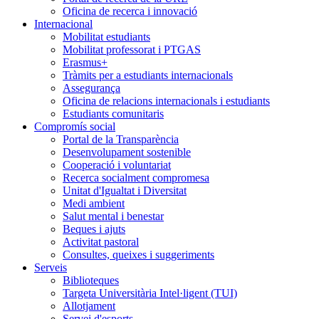
Oficina de recerca i innovació
Internacional
Mobilitat estudiants
Mobilitat professorat i PTGAS
Erasmus+
Tràmits per a estudiants internacionals
Assegurança
Oficina de relacions internacionals i estudiants
Estudiants comunitaris
Compromís social
Portal de la Transparència
Desenvolupament sostenible
Cooperació i voluntariat
Recerca socialment compromesa
Unitat d'Igualtat i Diversitat
Medi ambient
Salut mental i benestar
Beques i ajuts
Activitat pastoral
Consultes, queixes i suggeriments
Serveis
Biblioteques
Targeta Universitària Intel·ligent (TUI)
Allotjament
Servei d'esports