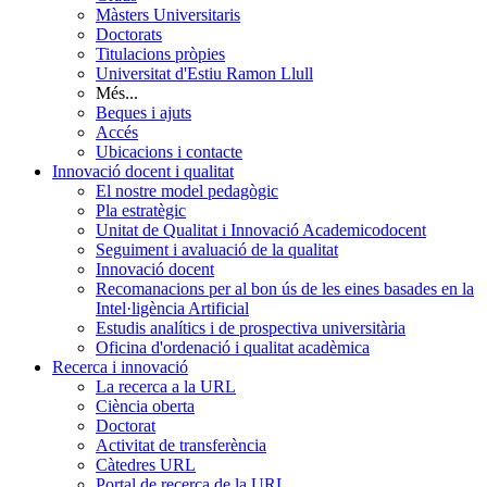
Màsters Universitaris
Doctorats
Titulacions pròpies
Universitat d'Estiu Ramon Llull
Més...
Beques i ajuts
Accés
Ubicacions i contacte
Innovació docent i qualitat
El nostre model pedagògic
Pla estratègic
Unitat de Qualitat i Innovació Academicodocent
Seguiment i avaluació de la qualitat
Innovació docent
Recomanacions per al bon ús de les eines basades en la
Intel·ligència Artificial
Estudis analítics i de prospectiva universitària
Oficina d'ordenació i qualitat acadèmica
Recerca i innovació
La recerca a la URL
Ciència oberta
Doctorat
Activitat de transferència
Càtedres URL
Portal de recerca de la URL