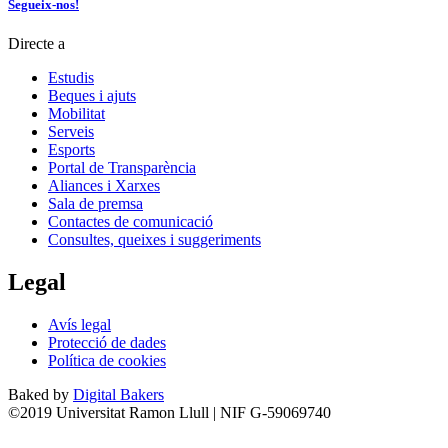
Segueix-nos!
Directe a
Estudis
Beques i ajuts
Mobilitat
Serveis
Esports
Portal de Transparència
Aliances i Xarxes
Sala de premsa
Contactes de comunicació
Consultes, queixes i suggeriments
Legal
Avís legal
Protecció de dades
Política de cookies
Baked by
Digital Bakers
©2019 Universitat Ramon Llull | NIF G-59069740