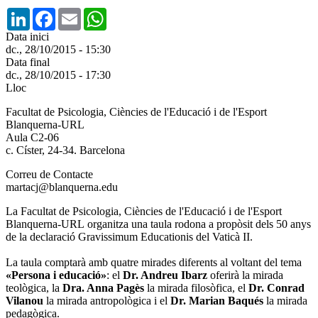
LinkedIn
Facebook
Email
WhatsApp
Data inici
dc., 28/10/2015 - 15:30
Data final
dc., 28/10/2015 - 17:30
Lloc
Facultat de Psicologia, Ciències de l'Educació i de l'Esport
Blanquerna-URL
Aula C2-06
c. Císter, 24-34. Barcelona
Correu de Contacte
martacj@blanquerna.edu
La Facultat de Psicologia, Ciències de l'Educació i de l'Esport
Blanquerna-URL organitza una taula rodona a propòsit dels 50 anys
de la declaració Gravissimum Educationis del Vaticà II.
La taula comptarà amb quatre mirades diferents al voltant del tema
«Persona i educació»
: el
Dr. Andreu Ibarz
oferirà la mirada
teològica, la
Dra. Anna Pagès
la mirada filosòfica, el
Dr. Conrad
Vilanou
la mirada antropològica i el
Dr. Marian Baqués
la mirada
pedagògica.