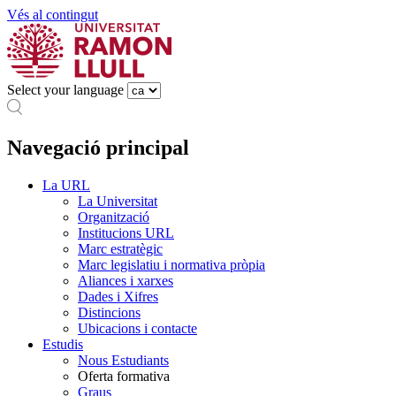
Vés al contingut
Select your language
Navegació principal
La URL
La Universitat
Organització
Institucions URL
Marc estratègic
Marc legislatiu i normativa pròpia
Aliances i xarxes
Dades i Xifres
Distincions
Ubicacions i contacte
Estudis
Nous Estudiants
Oferta formativa
Graus