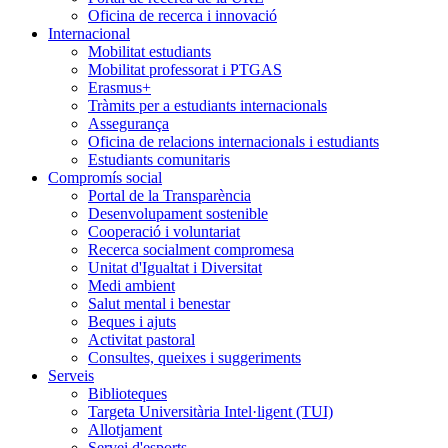
Oficina de recerca i innovació
Internacional
Mobilitat estudiants
Mobilitat professorat i PTGAS
Erasmus+
Tràmits per a estudiants internacionals
Assegurança
Oficina de relacions internacionals i estudiants
Estudiants comunitaris
Compromís social
Portal de la Transparència
Desenvolupament sostenible
Cooperació i voluntariat
Recerca socialment compromesa
Unitat d'Igualtat i Diversitat
Medi ambient
Salut mental i benestar
Beques i ajuts
Activitat pastoral
Consultes, queixes i suggeriments
Serveis
Biblioteques
Targeta Universitària Intel·ligent (TUI)
Allotjament
Servei d'esports