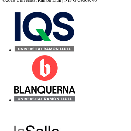
©2019 Universitat Ramon Llull | NIF G-59069740