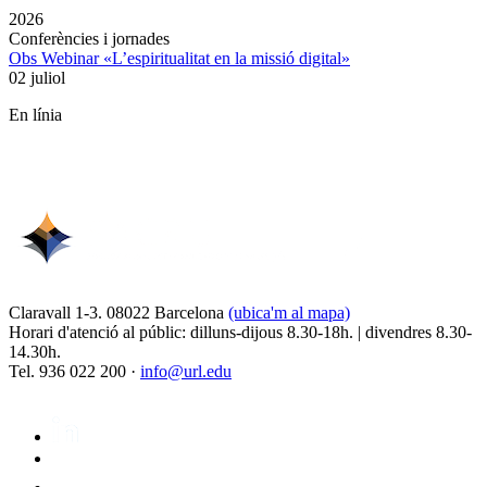
2026
Conferències i jornades
Obs Webinar «L’espiritualitat en la missió digital»
02 juliol
En línia
Claravall 1-3. 08022 Barcelona
(ubica'm al mapa)
Horari d'atenció al públic: dilluns-dijous 8.30-18h. | divendres 8.30-
14.30h.
Tel. 936 022 200 ·
info@url.edu