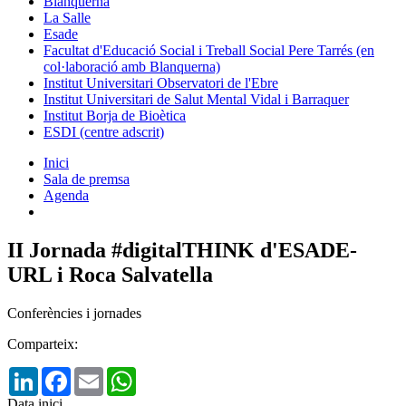
Blanquerna
La Salle
Esade
Facultat d'Educació Social i Treball Social Pere Tarrés (en
col·laboració amb Blanquerna)
Institut Universitari Observatori de l'Ebre
Institut Universitari de Salut Mental Vidal i Barraquer
Institut Borja de Bioètica
ESDI (centre adscrit)
Inici
Sala de premsa
Agenda
II Jornada #digitalTHINK d'ESADE-
URL i Roca Salvatella
Conferències i jornades
Comparteix:
LinkedIn
Facebook
Email
WhatsApp
Data inici