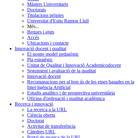
Màsters Universitaris
Doctorats
Titulacions pròpies
Universitat d'Estiu Ramon Llull
Més...
Beques i ajuts
Accés
Ubicacions i contacte
Innovació docent i qualitat
El nostre model pedagògic
Pla estratègic
Unitat de Qualitat i Innovació Academicodocent
Seguiment i avaluació de la qualitat
Innovació docent
Recomanacions per al bon ús de les eines basades en la
Intel·ligència Artificial
Estudis analítics i de prospectiva universitària
Oficina d'ordenació i qualitat acadèmica
Recerca i innovació
La recerca a la URL
Ciència oberta
Doctorat
Activitat de transferència
Càtedres URL
Portal de recerca de la URL