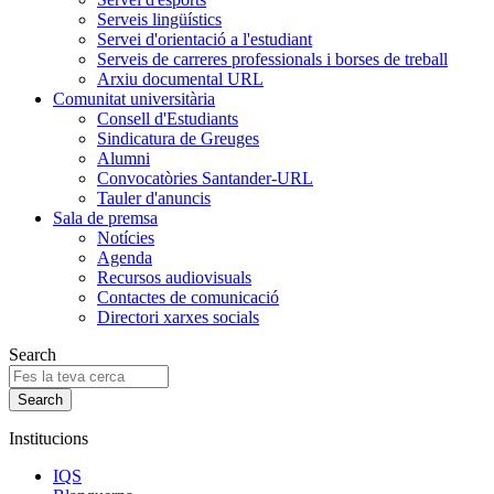
Serveis lingüístics
Servei d'orientació a l'estudiant
Serveis de carreres professionals i borses de treball
Arxiu documental URL
Comunitat universitària
Consell d'Estudiants
Sindicatura de Greuges
Alumni
Convocatòries Santander-URL
Tauler d'anuncis
Sala de premsa
Notícies
Agenda
Recursos audiovisuals
Contactes de comunicació
Directori xarxes socials
Search
Institucions
IQS