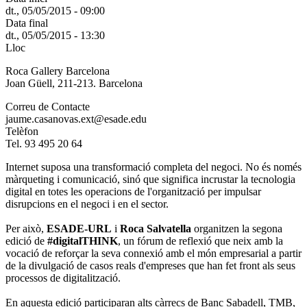
dt., 05/05/2015 - 09:00
Data final
dt., 05/05/2015 - 13:30
Lloc
Roca Gallery Barcelona
Joan Güell, 211-213. Barcelona
Correu de Contacte
jaume.casanovas.ext@esade.edu
Telèfon
Tel. 93 495 20 64
Internet suposa una transformació completa del negoci. No és només
màrqueting i comunicació, sinó que significa incrustar la tecnologia
digital en totes les operacions de l'organització per impulsar
disrupcions en el negoci i en el sector.
Per això,
ESADE-URL
i
Roca Salvatella
organitzen la segona
edició de
#digitalTHINK
, un fórum de reflexió que neix amb la
vocació de reforçar la seva connexió amb el món empresarial a partir
de la divulgació de casos reals d'empreses que han fet front als seus
processos de digitalització.
En aquesta edició participaran alts càrrecs de Banc Sabadell, TMB,