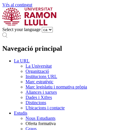
Vés al contingut
Select your language
Navegació principal
La URL
La Universitat
Organització
Institucions URL
Marc estratègic
Marc legislatiu i normativa pròpia
Aliances i xarxes
Dades i Xifres
Distincions
Ubicacions i contacte
Estudis
Nous Estudiants
Oferta formativa
Graus