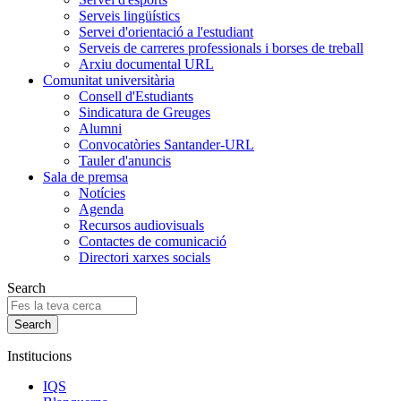
Serveis lingüístics
Servei d'orientació a l'estudiant
Serveis de carreres professionals i borses de treball
Arxiu documental URL
Comunitat universitària
Consell d'Estudiants
Sindicatura de Greuges
Alumni
Convocatòries Santander-URL
Tauler d'anuncis
Sala de premsa
Notícies
Agenda
Recursos audiovisuals
Contactes de comunicació
Directori xarxes socials
Search
Institucions
IQS