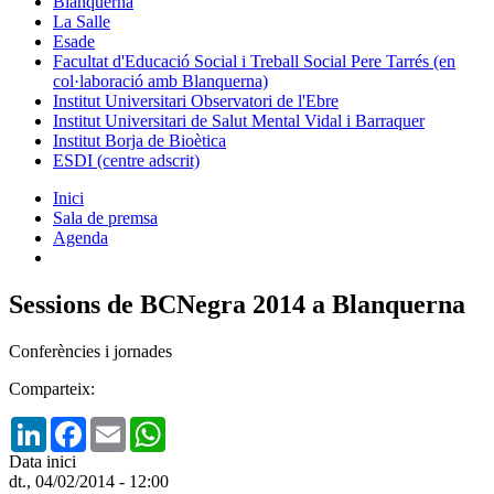
Blanquerna
La Salle
Esade
Facultat d'Educació Social i Treball Social Pere Tarrés (en
col·laboració amb Blanquerna)
Institut Universitari Observatori de l'Ebre
Institut Universitari de Salut Mental Vidal i Barraquer
Institut Borja de Bioètica
ESDI (centre adscrit)
Inici
Sala de premsa
Agenda
Sessions de BCNegra 2014 a Blanquerna
Conferències i jornades
Comparteix:
LinkedIn
Facebook
Email
WhatsApp
Data inici
dt., 04/02/2014 - 12:00