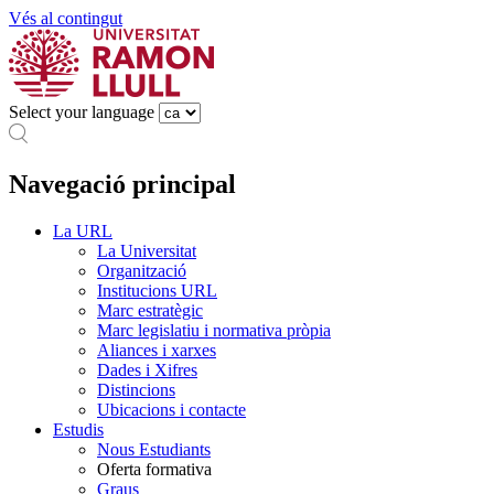
Vés al contingut
Select your language
Navegació principal
La URL
La Universitat
Organització
Institucions URL
Marc estratègic
Marc legislatiu i normativa pròpia
Aliances i xarxes
Dades i Xifres
Distincions
Ubicacions i contacte
Estudis
Nous Estudiants
Oferta formativa
Graus