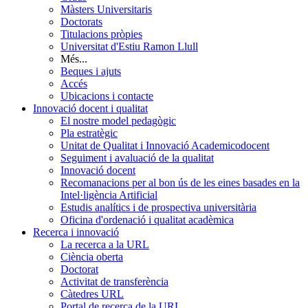
Màsters Universitaris
Doctorats
Titulacions pròpies
Universitat d'Estiu Ramon Llull
Més...
Beques i ajuts
Accés
Ubicacions i contacte
Innovació docent i qualitat
El nostre model pedagògic
Pla estratègic
Unitat de Qualitat i Innovació Academicodocent
Seguiment i avaluació de la qualitat
Innovació docent
Recomanacions per al bon ús de les eines basades en la
Intel·ligència Artificial
Estudis analítics i de prospectiva universitària
Oficina d'ordenació i qualitat acadèmica
Recerca i innovació
La recerca a la URL
Ciència oberta
Doctorat
Activitat de transferència
Càtedres URL
Portal de recerca de la URL