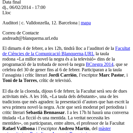
Data final
dj., 06/02/2014 - 17:00
Lloc
Auditori | c. Valldonzella, 12. Barcelona |
mapa
Correu de Contacte
andreadt@blanquerna.url.edu
El dimarts 4 de febrer, a les 12h, tindrà lloc a l’auditori de la
Facultat
de Ciències de la Comunicació Blanquerna-URL
la taula
rodona «La millor novel·la negra és a la televisió» dins de la
programació de la trobada de novel·la negra
BCnegra 2014
, que se
celebra del 30 de gener fins al 6 de febrer. Participaran a la taula
l’assagista i crític literari
Jordi Carrión
, l’escriptor
Marc Pastor
, i
Toni de la Torres
, crític de televisió.
El dia de la cloenda, dijous 6 de febrer, la Facultat serà seu de dues
activitats més. A les 16h, «La taula dels debutants», una de les
tradicions que més agraden: la presentació d’autors que han escrit la
seva primera novel·la negra. Acte que serà moderat pel periodista i
critic literari
Sebastià Bennassar
. I a les 17h hi haurà una conversa
titulada «La ficció és una mentida. La veritat necessita les
mentides», on participaran, entre altres, el professor de la Facultat
Rafael Vallbona
i l’escriptor
Andreu Martín
, del
màster