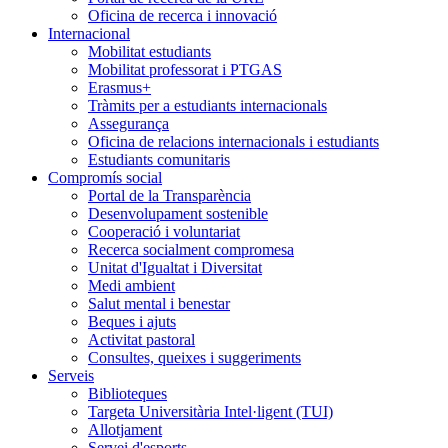
Oficina de recerca i innovació
Internacional
Mobilitat estudiants
Mobilitat professorat i PTGAS
Erasmus+
Tràmits per a estudiants internacionals
Assegurança
Oficina de relacions internacionals i estudiants
Estudiants comunitaris
Compromís social
Portal de la Transparència
Desenvolupament sostenible
Cooperació i voluntariat
Recerca socialment compromesa
Unitat d'Igualtat i Diversitat
Medi ambient
Salut mental i benestar
Beques i ajuts
Activitat pastoral
Consultes, queixes i suggeriments
Serveis
Biblioteques
Targeta Universitària Intel·ligent (TUI)
Allotjament
Servei d'esports