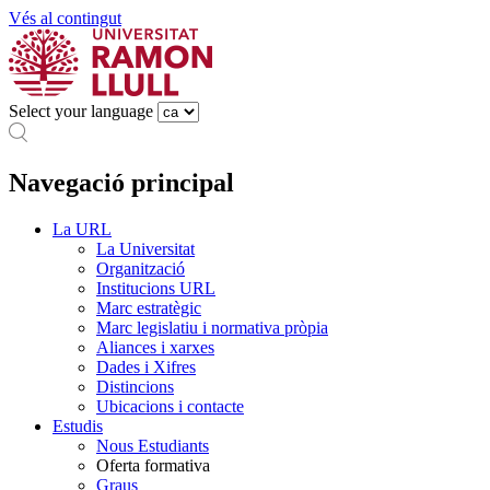
Vés al contingut
Select your language
Navegació principal
La URL
La Universitat
Organització
Institucions URL
Marc estratègic
Marc legislatiu i normativa pròpia
Aliances i xarxes
Dades i Xifres
Distincions
Ubicacions i contacte
Estudis
Nous Estudiants
Oferta formativa
Graus