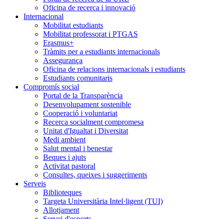
Oficina de recerca i innovació
Internacional
Mobilitat estudiants
Mobilitat professorat i PTGAS
Erasmus+
Tràmits per a estudiants internacionals
Assegurança
Oficina de relacions internacionals i estudiants
Estudiants comunitaris
Compromís social
Portal de la Transparència
Desenvolupament sostenible
Cooperació i voluntariat
Recerca socialment compromesa
Unitat d'Igualtat i Diversitat
Medi ambient
Salut mental i benestar
Beques i ajuts
Activitat pastoral
Consultes, queixes i suggeriments
Serveis
Biblioteques
Targeta Universitària Intel·ligent (TUI)
Allotjament
Servei d'esports