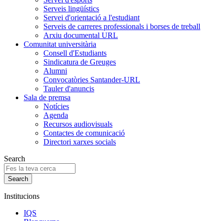
Serveis lingüístics
Servei d'orientació a l'estudiant
Serveis de carreres professionals i borses de treball
Arxiu documental URL
Comunitat universitària
Consell d'Estudiants
Sindicatura de Greuges
Alumni
Convocatòries Santander-URL
Tauler d'anuncis
Sala de premsa
Notícies
Agenda
Recursos audiovisuals
Contactes de comunicació
Directori xarxes socials
Search
Institucions
IQS