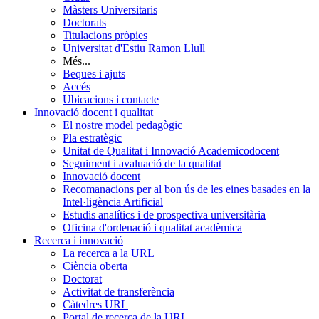
Màsters Universitaris
Doctorats
Titulacions pròpies
Universitat d'Estiu Ramon Llull
Més...
Beques i ajuts
Accés
Ubicacions i contacte
Innovació docent i qualitat
El nostre model pedagògic
Pla estratègic
Unitat de Qualitat i Innovació Academicodocent
Seguiment i avaluació de la qualitat
Innovació docent
Recomanacions per al bon ús de les eines basades en la
Intel·ligència Artificial
Estudis analítics i de prospectiva universitària
Oficina d'ordenació i qualitat acadèmica
Recerca i innovació
La recerca a la URL
Ciència oberta
Doctorat
Activitat de transferència
Càtedres URL
Portal de recerca de la URL