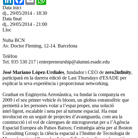
Data inici
dj., 29/05/2014 - 18:30
Data final
dj., 29/05/2014 - 21:00
Lloc
Nuba BCN
Av. Doctor Fleming, 12-14. Barcelona
Telèfon
Tel. 935 530 217 | entrepreneurship@alumni.esade.edu
José Mariano López-Urdiales
, fundador i CEO de
zero2infinity
,
participarà en la darrera edició de Last Thursdays d'ESADE per
explicar la seva experiència i proporcionar networking.
Graduat en Enginyeria Aeronàutica, va fundar la companyia en
2009 i el seu primer vehicle és bloom, un globus estratosfèric que
permetrà a les persones volar a l’espai proper, una solució
intel·ligent, escalable i neta per al turisme espacial. Ha estat
involucrat en un seguit de projectes d’avantguarda, com ara la
construcció i el vol de càrregues de microgravetat per a l’Agència
Espacial Europea als Països Baixos; l’estratègia aèria per al Boston
Consulting Group; la ciència espacial a l’Institut de Tecnologia de