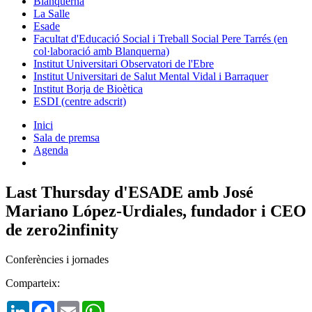
Blanquerna
La Salle
Esade
Facultat d'Educació Social i Treball Social Pere Tarrés (en
col·laboració amb Blanquerna)
Institut Universitari Observatori de l'Ebre
Institut Universitari de Salut Mental Vidal i Barraquer
Institut Borja de Bioètica
ESDI (centre adscrit)
Inici
Sala de premsa
Agenda
Last Thursday d'ESADE amb José
Mariano López-Urdiales, fundador i CEO
de zero2infinity
Conferències i jornades
Comparteix:
LinkedIn
Facebook
Email
WhatsApp