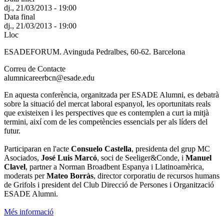
dj., 21/03/2013 - 19:00
Data final
dj., 21/03/2013 - 19:00
Lloc
ESADEFORUM. Avinguda Pedralbes, 60-62. Barcelona
Correu de Contacte
alumnicareerbcn@esade.edu
En aquesta conferència, organitzada per ESADE Alumni, es debatrà
sobre la situació del mercat laboral espanyol, les oportunitats reals
que existeixen i les perspectives que es contemplen a curt ia mitjà
termini, així com de les competències essencials per als líders del
futur.
Participaran en l'acte
Consuelo Castella
, presidenta del grup MC
Asociados,
José Luis Marcó
, soci de Seeliger&Conde, i
Manuel
Clavel
, partner a Norman Broadbent Espanya i Llatinoamèrica,
moderats per
Mateo Borràs
, director corporatiu de recursos humans
de Grifols i president del Club Direcció de Persones i Organització
ESADE Alumni.
Més informació