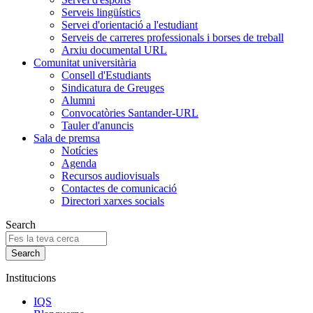
Serveis lingüístics
Servei d'orientació a l'estudiant
Serveis de carreres professionals i borses de treball
Arxiu documental URL
Comunitat universitària
Consell d'Estudiants
Sindicatura de Greuges
Alumni
Convocatòries Santander-URL
Tauler d'anuncis
Sala de premsa
Notícies
Agenda
Recursos audiovisuals
Contactes de comunicació
Directori xarxes socials
Search
Institucions
IQS