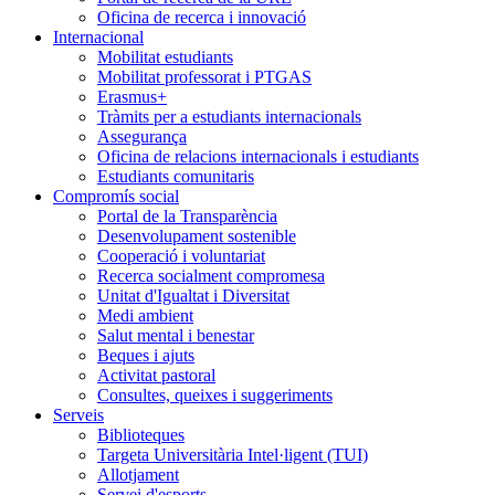
Oficina de recerca i innovació
Internacional
Mobilitat estudiants
Mobilitat professorat i PTGAS
Erasmus+
Tràmits per a estudiants internacionals
Assegurança
Oficina de relacions internacionals i estudiants
Estudiants comunitaris
Compromís social
Portal de la Transparència
Desenvolupament sostenible
Cooperació i voluntariat
Recerca socialment compromesa
Unitat d'Igualtat i Diversitat
Medi ambient
Salut mental i benestar
Beques i ajuts
Activitat pastoral
Consultes, queixes i suggeriments
Serveis
Biblioteques
Targeta Universitària Intel·ligent (TUI)
Allotjament
Servei d'esports