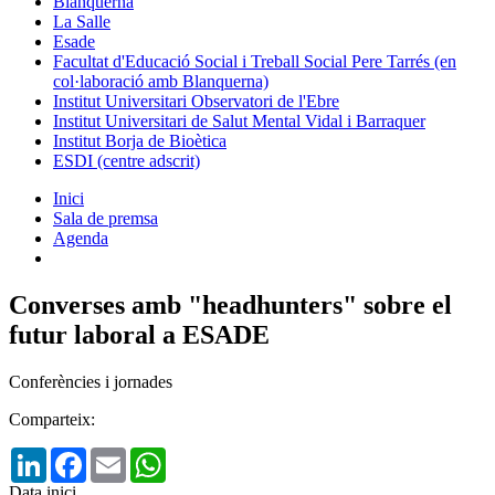
Blanquerna
La Salle
Esade
Facultat d'Educació Social i Treball Social Pere Tarrés (en
col·laboració amb Blanquerna)
Institut Universitari Observatori de l'Ebre
Institut Universitari de Salut Mental Vidal i Barraquer
Institut Borja de Bioètica
ESDI (centre adscrit)
Inici
Sala de premsa
Agenda
Converses amb "headhunters" sobre el
futur laboral a ESADE
Conferències i jornades
Comparteix:
LinkedIn
Facebook
Email
WhatsApp
Data inici