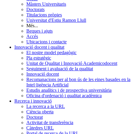
Màsters Universitaris
Doctorats
Titulacions pròpies
Universitat d'Estiu Ramon Llull
Més...
Beques i ajuts
Accés
Ubicacions i contacte
Innovació docent i qualitat
El nostre model pedagògic
Pla estratègic
Unitat de Qualitat i Innovació Academicodocent
Seguiment i avaluació de la qualitat
Innovació docent
Recomanacions per al bon ús de les eines basades en la
Intel·ligència Artificial
Estudis analítics i de prospectiva universitària
Oficina d'ordenació i qualitat acadèmica
Recerca i innovació
La recerca a la URL
Ciència oberta
Doctorat
Activitat de transferència
Càtedres URL
Portal de recerca de la URL