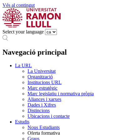
Vés al contingut
Select your language
Navegació principal
La URL
La Universitat
Organització
Institucions URL
Marc estratègic
Marc legislatiu i normativa pròpia
Aliances i xarxes
Dades i Xifres
Distincions
Ubicacions i contacte
Estudis
Nous Estudiants
Oferta formativa
Graus