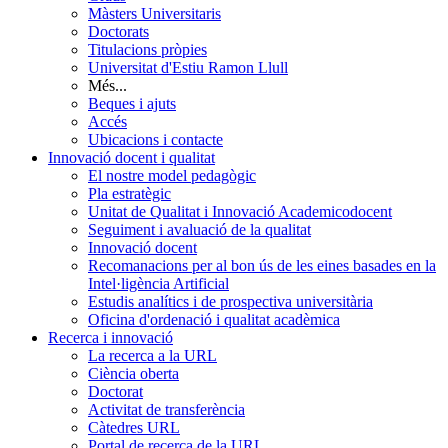
Màsters Universitaris
Doctorats
Titulacions pròpies
Universitat d'Estiu Ramon Llull
Més...
Beques i ajuts
Accés
Ubicacions i contacte
Innovació docent i qualitat
El nostre model pedagògic
Pla estratègic
Unitat de Qualitat i Innovació Academicodocent
Seguiment i avaluació de la qualitat
Innovació docent
Recomanacions per al bon ús de les eines basades en la
Intel·ligència Artificial
Estudis analítics i de prospectiva universitària
Oficina d'ordenació i qualitat acadèmica
Recerca i innovació
La recerca a la URL
Ciència oberta
Doctorat
Activitat de transferència
Càtedres URL
Portal de recerca de la URL