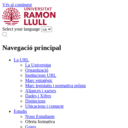
Vés al contingut
Select your language
Navegació principal
La URL
La Universitat
Organització
Institucions URL
Marc estratègic
Marc legislatiu i normativa pròpia
Aliances i xarxes
Dades i Xifres
Distincions
Ubicacions i contacte
Estudis
Nous Estudiants
Oferta formativa
Graus