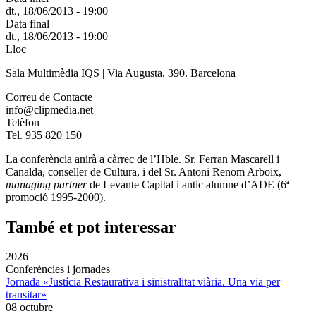
dt., 18/06/2013 - 19:00
Data final
dt., 18/06/2013 - 19:00
Lloc
Sala Multimèdia IQS | Via Augusta, 390. Barcelona
Correu de Contacte
info@clipmedia.net
Telèfon
Tel. 935 820 150
La conferència anirà a càrrec de l’Hble. Sr. Ferran Mascarell i
Canalda, conseller de Cultura, i del Sr. Antoni Renom Arboix,
managing partner
de Levante Capital i antic alumne d’ADE (6ª
promoció 1995-2000).
També et pot interessar
2026
Conferències i jornades
Jornada «Justícia Restaurativa i sinistralitat viària. Una via per
transitar»
08 octubre