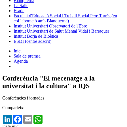
Blanquerna
La Salle
Esade
Facultat d'Educació Social i Treball Social Pere Tarrés (en
col·laboració amb Blanquerna)
Institut Universitari Observatori de l'Ebre
Institut Universitari de Salut Mental Vidal i Barraquer
Institut Borja de Bioètica
ESDI (centre adscrit)
Inici
Sala de premsa
Agenda
Conferència "El mecenatge a la
universitat i la cultura" a IQS
Conferències i jornades
Comparteix:
LinkedIn
Facebook
Email
WhatsApp
Data inici