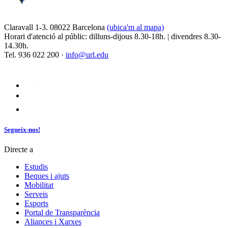
Claravall 1-3. 08022 Barcelona
(ubica'm al mapa)
Horari d'atenció al públic: dilluns-dijous 8.30-18h. | divendres 8.30-
14.30h.
Tel. 936 022 200 ·
info@url.edu
Segueix-nos!
Directe a
Estudis
Beques i ajuts
Mobilitat
Serveis
Esports
Portal de Transparència
Aliances i Xarxes