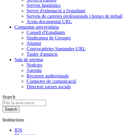
Serveis lingüístics
Servei d'orientació a l'estudiant
Serveis de carreres professionals i borses de treball
Arxiu documental URL
Comunitat universitària
Consell d'Estudiants
Sindicatura de Greuges
Alumni
Convocatòries Santander-URL
Tauler d'anuncis
Sala de premsa
Notícies
Agenda
Recursos audiovisuals
Contactes de comunicació
Directori xarxes socials
Search
Institucions
IQS