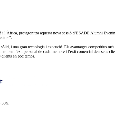
jà i l’Àfrica, protagonitza aquesta nova sessió d’ESADE Alumni Evening
ectors".
sòlid, i una gran tecnologia i execució. Els avantatges competitius mé
ament en l’èxit personal de cada membre i l’èxit comercial dels seus clie
 clients en poc temps.
4.30h.