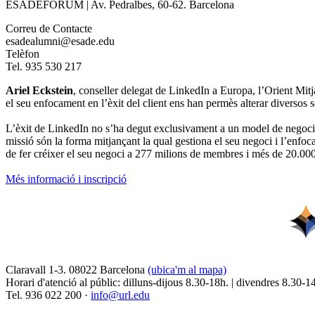
ESADEFORUM | Av. Pedralbes, 60-62. Barcelona
Correu de Contacte
esadealumni@esade.edu
Telèfon
Tel. 935 530 217
Ariel Eckstein
, conseller delegat de LinkedIn a Europa, l’Orient Mit
el seu enfocament en l’èxit del client ens han permès alterar diversos s
L’èxit de LinkedIn no s’ha degut exclusivament a un model de negoci 
missió són la forma mitjançant la qual gestiona el seu negoci i l’enfoc
de fer créixer el seu negoci a 277 milions de membres i més de 20.000
Més informació i inscripció
Claravall 1-3. 08022 Barcelona
(ubica'm al mapa)
Horari d'atenció al públic: dilluns-dijous 8.30-18h. | divendres 8.30-1
Tel. 936 022 200 ·
info@url.edu