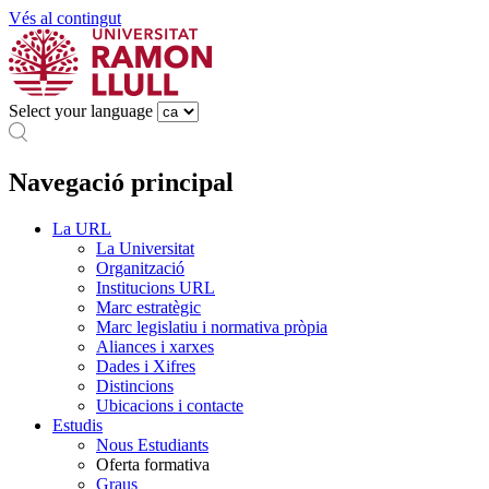
Vés al contingut
Select your language
Navegació principal
La URL
La Universitat
Organització
Institucions URL
Marc estratègic
Marc legislatiu i normativa pròpia
Aliances i xarxes
Dades i Xifres
Distincions
Ubicacions i contacte
Estudis
Nous Estudiants
Oferta formativa
Graus