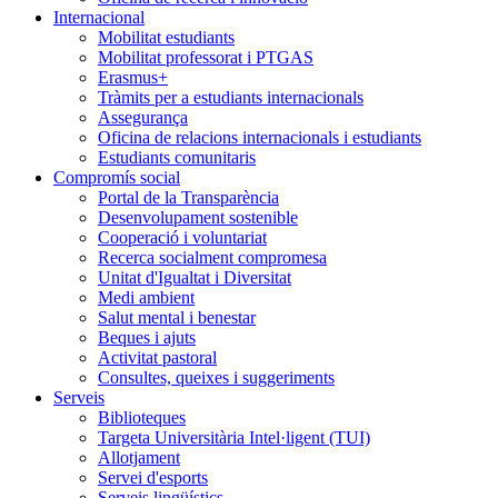
Internacional
Mobilitat estudiants
Mobilitat professorat i PTGAS
Erasmus+
Tràmits per a estudiants internacionals
Assegurança
Oficina de relacions internacionals i estudiants
Estudiants comunitaris
Compromís social
Portal de la Transparència
Desenvolupament sostenible
Cooperació i voluntariat
Recerca socialment compromesa
Unitat d'Igualtat i Diversitat
Medi ambient
Salut mental i benestar
Beques i ajuts
Activitat pastoral
Consultes, queixes i suggeriments
Serveis
Biblioteques
Targeta Universitària Intel·ligent (TUI)
Allotjament
Servei d'esports
Serveis lingüístics