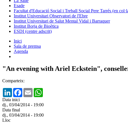
La Salle
Esade
Facultat d'Educació Social i Treball Social Pere Tarrés (en col
Institut Universitari Observatori de l'Ebre
Institut Universitari de Salut Mental Vidal i Barraquer
Institut Borja de Bioètica
ESDI (centre adscrit)
Inici
Sala de premsa
Agenda
"An evening with Ariel Eckstein", conselle
Comparteix:
LinkedIn
Facebook
Email
WhatsApp
Data inici
dj., 03/04/2014 - 19:00
Data final
dj., 03/04/2014 - 19:00
Lloc