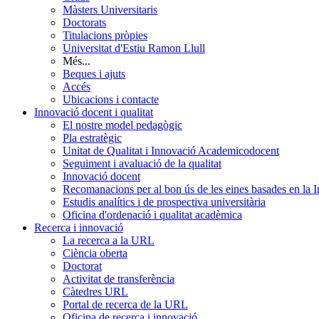
Màsters Universitaris
Doctorats
Titulacions pròpies
Universitat d'Estiu Ramon Llull
Més...
Beques i ajuts
Accés
Ubicacions i contacte
Innovació docent i qualitat
El nostre model pedagògic
Pla estratègic
Unitat de Qualitat i Innovació Academicodocent
Seguiment i avaluació de la qualitat
Innovació docent
Recomanacions per al bon ús de les eines basades en la Int
Estudis analítics i de prospectiva universitària
Oficina d'ordenació i qualitat acadèmica
Recerca i innovació
La recerca a la URL
Ciència oberta
Doctorat
Activitat de transferència
Càtedres URL
Portal de recerca de la URL
Oficina de recerca i innovació