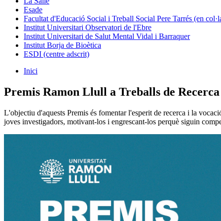
La Salle
Esade
Facultat d'Educació Social i Treball Social Pere Tarrés (en col
Institut Universitari Observatori de l'Ebre
Institut Universitari de Salut Mental Vidal i Barraquer
Institut Borja de Bioètica
ESDI (centre adscrit)
Inici
Premis Ramon Llull a Treballs de Recerca 
L'objectiu d'aquests Premis és fomentar l'esperit de recerca i la vocació
joves investigadors, motivant-los i engrescant-los perquè siguin compe