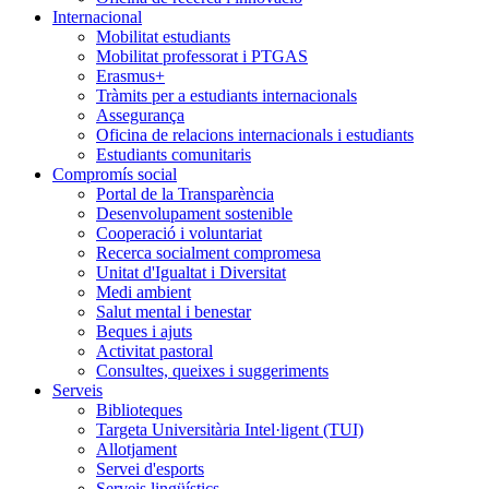
Internacional
Mobilitat estudiants
Mobilitat professorat i PTGAS
Erasmus+
Tràmits per a estudiants internacionals
Assegurança
Oficina de relacions internacionals i estudiants
Estudiants comunitaris
Compromís social
Portal de la Transparència
Desenvolupament sostenible
Cooperació i voluntariat
Recerca socialment compromesa
Unitat d'Igualtat i Diversitat
Medi ambient
Salut mental i benestar
Beques i ajuts
Activitat pastoral
Consultes, queixes i suggeriments
Serveis
Biblioteques
Targeta Universitària Intel·ligent (TUI)
Allotjament
Servei d'esports
Serveis lingüístics