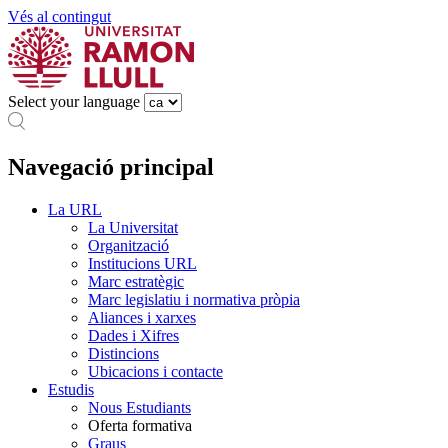
Vés al contingut
Select your language
Navegació principal
La URL
La Universitat
Organització
Institucions URL
Marc estratègic
Marc legislatiu i normativa pròpia
Aliances i xarxes
Dades i Xifres
Distincions
Ubicacions i contacte
Estudis
Nous Estudiants
Oferta formativa
Graus