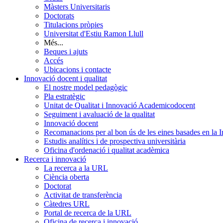
Màsters Universitaris
Doctorats
Titulacions pròpies
Universitat d'Estiu Ramon Llull
Més...
Beques i ajuts
Accés
Ubicacions i contacte
Innovació docent i qualitat
El nostre model pedagògic
Pla estratègic
Unitat de Qualitat i Innovació Academicodocent
Seguiment i avaluació de la qualitat
Innovació docent
Recomanacions per al bon ús de les eines basades en la Int
Estudis analítics i de prospectiva universitària
Oficina d'ordenació i qualitat acadèmica
Recerca i innovació
La recerca a la URL
Ciència oberta
Doctorat
Activitat de transferència
Càtedres URL
Portal de recerca de la URL
Oficina de recerca i innovació