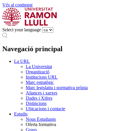
Vés al contingut
Select your language
Navegació principal
La URL
La Universitat
Organització
Institucions URL
Marc estratègic
Marc legislatiu i normativa pròpia
Aliances i xarxes
Dades i Xifres
Distincions
Ubicacions i contacte
Estudis
Nous Estudiants
Oferta formativa
Graus