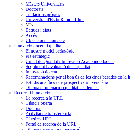
Màsters Universitaris
Doctorats
Titulacions pròpies
Universitat d'Estiu Ramon Llull
Més...
Beques i ajuts
Accés
Ubicacions i contacte
Innovació docent i qualitat
El nostre model pedagògic
Pla estratègic
Unitat de Qualitat i Innovació Academicodocent
Seguiment i avaluació de la qualitat
Innovació docent
Recomanacions per al bon ús de les eines basades en la Int
Estudis analítics i de prospectiva universitària
Oficina d'ordenació i qualitat acadèmica
Recerca i innovació
La recerca a la URL
Ciència oberta
Doctorat
Activitat de transferència
Càtedres URL
Portal de recerca de la URL
Oficina de recerca i innovació