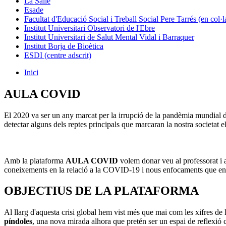
La Salle
Esade
Facultat d'Educació Social i Treball Social Pere Tarrés (en col
Institut Universitari Observatori de l'Ebre
Institut Universitari de Salut Mental Vidal i Barraquer
Institut Borja de Bioètica
ESDI (centre adscrit)
Inici
AULA COVID
El 2020 va ser un any marcat per la irrupció de la pandèmia mundial 
detectar alguns dels reptes principals que marcaran la nostra societat e
Amb la plataforma
AULA COVID
volem donar veu al professorat i a
coneixements en la relació a la COVID-19 i nous enfocaments que ens 
OBJECTIUS DE LA PLATAFORMA
Al llarg d'aquesta crisi global hem vist més que mai com les xifres d
píndoles
, una nova mirada alhora que pretén ser un espai de reflexió c