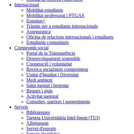
Internacional
Mobilitat estudiants
Mobilitat professorat i PTGAS
Erasmus+
Tràmits per a estudiants internacionals
Assegurança
Oficina de relacions internacionals i estudiants
Estudiants comunitaris
Compromís social
Portal de la Transparència
Desenvolupament sostenible
Cooperació i voluntariat
Recerca socialment compromesa
Unitat d'Igualtat i Diversitat
Medi ambient
Salut mental i benestar
Beques i ajuts
Activitat pastoral
Consultes, queixes i suggeriments
Serveis
Biblioteques
Targeta Universitària Intel·ligent (TUI)
Allotjament
Servei d'esports
Serveis lingüístics