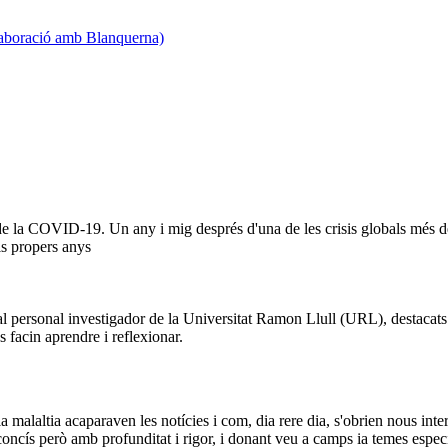
·laboració amb Blanquerna)
de la COVID-19. Un any i mig després d'una de les crisis globals més d
ls propers anys
l personal investigador de la Universitat Ramon Llull (URL), destacats 
facin aprendre i reflexionar.
e la malaltia acaparaven les notícies i com, dia rere dia, s'obrien nou
oncís però amb profunditat i rigor, i donant veu a camps ia temes específ