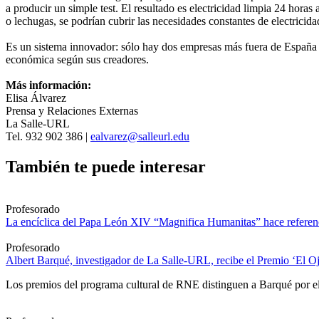
a producir un simple test. El resultado es electricidad limpia 24 hor
o lechugas, se podrían cubrir las necesidades constantes de electricid
Es un sistema innovador: sólo hay dos empresas más fuera de España 
económica según sus creadores.
Más información:
Elisa Álvarez
Prensa y Relaciones Externas
La Salle-URL
Tel. 932 902 386 |
ealvarez@salleurl.edu
También te puede interesar
Profesorado
La encíclica del Papa León XIV “Magnifica Humanitas” hace referenci
Profesorado
Albert Barqué, investigador de La Salle-URL, recibe el Premio ‘El Ojo
Los premios del programa cultural de RNE distinguen a Barqué por el 