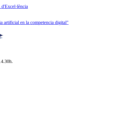
 d'Excel·lència
 artificial en la competencia digital"
14.30h.