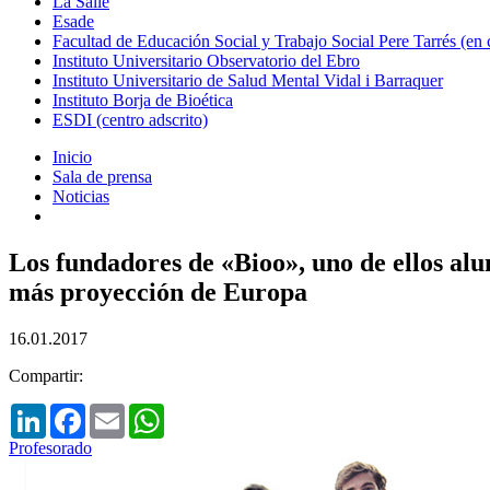
La Salle
Esade
Facultad de Educación Social y Trabajo Social Pere Tarrés (en
Instituto Universitario Observatorio del Ebro
Instituto Universitario de Salud Mental Vidal i Barraquer
Instituto Borja de Bioética
ESDI (centro adscrito)
Inicio
Sala de prensa
Noticias
Los fundadores de «Bioo», uno de ellos alu
más proyección de Europa
16.01.2017
Compartir:
LinkedIn
Facebook
Email
WhatsApp
Profesorado