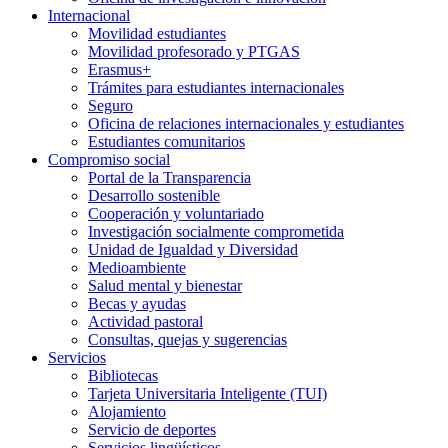
Internacional
Movilidad estudiantes
Movilidad profesorado y PTGAS
Erasmus+
Trámites para estudiantes internacionales
Seguro
Oficina de relaciones internacionales y estudiantes
Estudiantes comunitarios
Compromiso social
Portal de la Transparencia
Desarrollo sostenible
Cooperación y voluntariado
Investigación socialmente comprometida
Unidad de Igualdad y Diversidad
Medioambiente
Salud mental y bienestar
Becas y ayudas
Actividad pastoral
Consultas, quejas y sugerencias
Servicios
Bibliotecas
Tarjeta Universitaria Inteligente (TUI)
Alojamiento
Servicio de deportes
Servicios lingüísticos